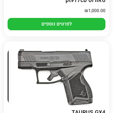
טאורוס pt917cb
₪
1,000.00
לפרטים נוספים
TAURUS GX4