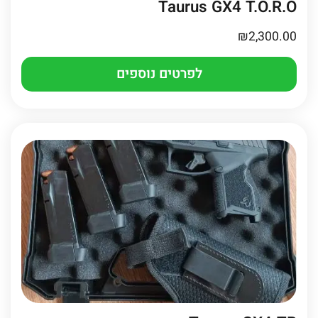
Taurus GX4 T.O.R.O
₪
2,300.00
לפרטים נוספים