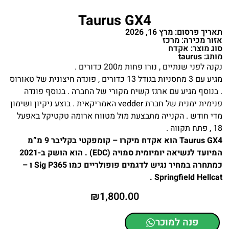
Taurus GX4
תאריך פרסום: מרץ 16, 2026
אזור מכירה: מרכז
סוג מוצר: אקדח
מותג: taurus
נקנה לפני שנתיים , נורו פחות מ200 כדורים .
מגיע עם 3 מחסניות בגודל 13 כדורים , פונדה חיצונית של טאורוס
. בנוסף מגיע עם ארגז קשיח מקורי של החברה . בנוסף פונדה
פנימית ימנית של חברת vedder האמריקאית . בוצע ניקיון ושימון
מדי חודש . הקנייה מתבצעת מול מטווח ארומה טקטיקל באפעל
18 , פתח תקווה .
Taurus GX4 הוא אקדח מיקרו – קומפקטי בקליבר 9 מ”מ
המיועד לנשיאה יומיומית סמויה (EDC) . הוא הושק ב-2021
כמתחרה במחיר נגיש לדגמים פופולריים כמו Sig P365 ו –
Springfield Hellcat .
₪
1,800.00
פנה למוכר