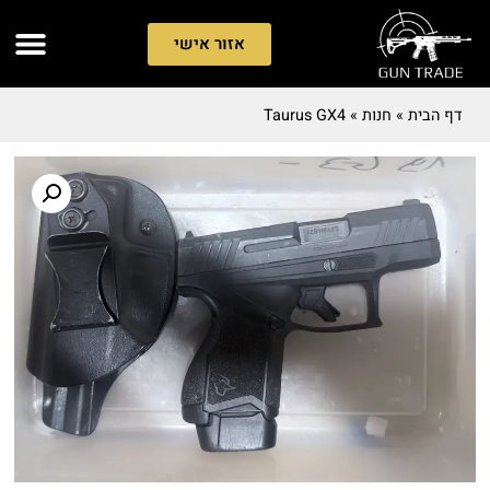
אזור אישי
דף הבית
»
חנות
»
Taurus GX4