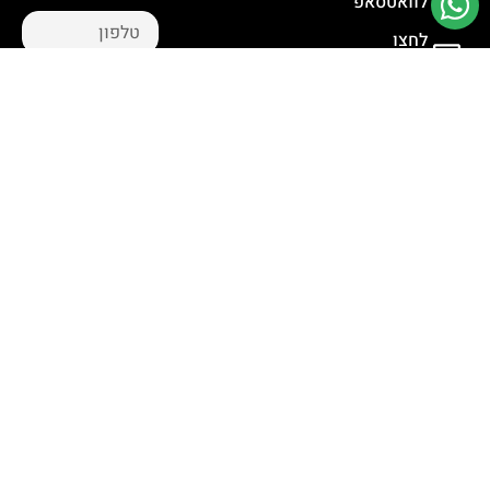
לוואטסאפ
לחצו
לשליחת מייל
מסכים ל
תנאי
השימוש
ו
הפרטיות
שליחת
פנייה