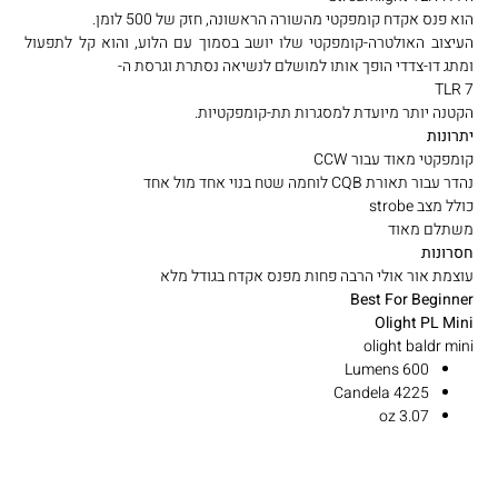
הוא פנס אקדח קומפקטי מהשורה הראשונה, חזק של 500 לומן.
העיצוב האולטרה-קומפקטי שלו יושב בסמוך עם הלוע, והוא קל לתפעול
ומתג דו-צדדי הופך אותו למושלם לנשיאה נסתרת וגרסת ה-
TLR 7
הקטנה יותר מיועדת למסגרות תת-קומפקטיות.
יתרונות
קומפקטי מאוד עבור CCW
נהדר עבור תאורת CQB לוחמה שטח בנוי אחד מול אחד
כולל מצב strobe
משתלם מאוד
חסרונות
עוצמת אור אולי הרבה פחות מפנס אקדח בגודל מלא
Best For Beginner
Olight PL Mini
olight baldr mini
600 Lumens
4225 Candela
3.07 oz