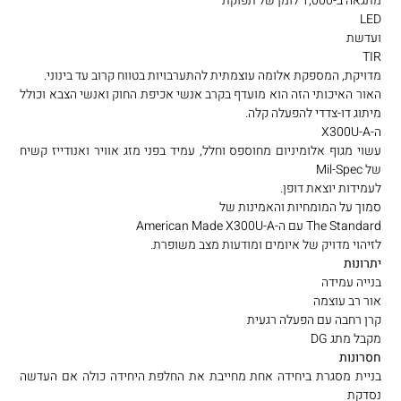
מתגאה ב-1,000 לומן של תפוקת
LED
ועדשת
TIR
מדויקת, המספקת אלומה עוצמתית להתערבויות בטווח קרוב עד בינוני.
האור האיכותי הזה הוא מועדף בקרב אנשי אכיפת החוק ואנשי הצבא וכולל
מיתוג דו-צדדי להפעלה קלה.
ה-X300U-A
עשוי מגוף אלומיניום מחוספס וחלל, עמיד בפני מזג אוויר ואנודייז קשיח
של Mil-Spec
לעמידות יוצאת דופן.
סמוך על המומחיות והאמינות של
The Standard עם ה-American Made X300U-A
לזיהוי מדויק של איומים ומודעות מצב משופרת.
יתרונות
בנייה עמידה
אור רב עוצמה
קרן רחבה עם הפעלה רגעית
מקבל מתג DG
חסרונות
בניית מסגרת ביחידה אחת מחייבת את החלפת היחידה כולה אם העדשה
נסדקת