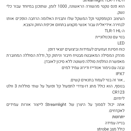
ה-Streamlight TLR-1 HL
הוא פנס טקטי מהשורה הראשונה, 1000 לומן, שתוכנן במיוחד עבור כלי
נשק.
העיצוב הקומפקטי וקל המשקל שלו ותבנית האלומה הרחבה הופכים אותו
לבחירה אידיאלית עבור אנשי מקצוע בתחום אכיפת החוק והצבא.
ה-TLR-1 HL
בנוי עם טכנולוגיית
LED
כוח חסינת זעזועים לעמידות וביצועים יוצאי דופן.
מהדק המסילה המאובטח מבטיח חיבור וניתוק קל, ודלת הסוללה המחוברת
מאפשרת החלפת סוללה פשוטה ללא סיכון לאובדן.
נבנה עם גימור אנודייז ודירוג עמיד למים
IPX7
, אור זה בנוי לעמוד בתנאים קשים.
בנוסף, הוא כולל מתג דו-צדדי לתפעול קל ופועל על שתי סוללות 3 וולט
CR123
ליתיום.
אתה יכול לסמוך על היצרן של Streamlight לייצור אורות עמידים
לאקדחים.
יתרונות
בנייה עמידה
כולל מצב strobe