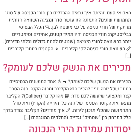
האם אי פעם תהיתם איך נראים ההבדלים בין חורי הכניסה של סוגי
תחמושת שונים? התמונה הזו עושה סדר ומציגה השוואה חזותית
מרתקת של חורי כניסה על גבי משטח לבן. 🔍 הכלל הבסיסי
בבליסטיקה: חורי הכניסה יהיו תמיד קטנים, אחידים וסימטריים
יותר בהשוואה לחורי היציאה (שנוטים להיות גדולים ובלתי סדירים).
📏 השוואת חורי כניסה לפי קליברים: 🔹 הקטנים ביותר: קליברים
[…]
מכירים את הנשק שלכם לעומק?
מכירים את הנשק שלכם לעומק? 🔫🎯 אחד המושגים הבסיסיים
ביותר שכל יורה חייב להכיר הוא הקליבר ומבנה הקנה. הנה הסבר
קצר ומקצועי שיעשה לכם סדר: 📘 מהו קליבר (Caliber)? הקליבר
מתאר את הקוטר הפנימי של קנה כלי הירייה (הקדח) ואת גודל
התחמושת שהכלי תוכנן לירות. 📏 איך מודדים? הקליבר נמדד בדרך
כלל כמרחק בין “שטחים” נגדיים (החלקים המוגבהים […]
יסודות עמידת הירי הנכונה