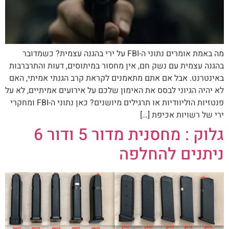
מה באמת אומרים נתוני ה-FBI על ירי בהגנה עצמית? כשמדובר
בהגנה עצמית עם נשק חם, אין מחסור במיתוסים, דעות והתרברבות
באינטרנט. אבל אם אתם מתאמנים לקראת קרב הגנתי אמיתי, האם
לא יהיה הגיוני לבסס את האימון שלכם על אירועים אמיתיים, לא על
פנטזיות הוליוודיות או תרגילים מיושנים? כאן נתוני ה-FBI ומחקרי
ירי של רשויות אכיפת […]
גלוק : מחסנית מדור 5 ודור 6
ניתנים להחלפה