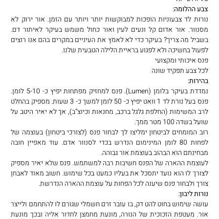
צבע ההלומה:
נורות לד צבעוניות הופכות למבוקשות יותר ויותר עם הזמן. אור ירוק לא
מסנוור. אור אדום קל ונעים לעין ואור כחול משמש בעיקר לאיתור דם.
בשביל מה צריך? בעיקר כדי לא לאמץ את העיניים במקרים בהם אנו רוצים
לפעול בחשיכה ולא לפגוע בראיית הלילה הטבעית שלנו.
פנס איכותי ומקצועי
לכל צבע תפקיד שונה
בהירות:
נמדדת בעיקר בלומן (Lumen). פנס למחזיק מפתחות יפיץ כ- 5-10 לומן.
פנס בעל נורת לד 1 וואט יפיץ כ- 50 לומן למשך כ- 3 שעות. מספיק בהחלט
לרב המשימות (החלפת גלגל ברכב, מחנאות וכיוצ”ב), אך לא יאיר היטב על
שועל בשדה 100 מטר ממך.
רוב המומחים לביטחון ימליצו לך לבחור פנס (לצורכי ביטחון) בעוצמה של
לפחות 80 לומן המינימום הנדרש בכדי לסנוור אדם. עוד מאפיין חובה
מבחינתם הוא הבהוב בעוצמת אור גבוהה.
לעוצמת ההארה של הפנס חשיבות רבה למשתמש. פנס שלא יאיר מספיק
לצורך לו הוא נועד יתסכל את בעליו כמעט בכל שימוש. חשוב מאוד לאבחן
צורך ולבחור פנס שיענה לכל הפחות על עוצמת ההארה הנדרשת.
נורות ליבון:
עושה שימוש בחוט להט דק, בו עובר זרם חשמלי שגורם לו להתחמם ולייצר
אור. מעטפת הזכוכית של הנורה, מונעת מחמצן לחדור אליה ובכך מונעת