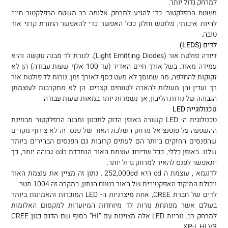
למרחק גדול יותר.
משטח הרפלקטור: כדי להגיע למרחק אלומה רב משטח הרפלקטור חייב
להיות איכותי, מלוטש וחלק ככל האפשר כדי להאפשר החזרת קרני אור
טובה.
לדים (LEDS):
דיודה פולטת אור (Light Emitting Diodes). לנורת לד מבנה נוקשה והיא
עמידה מאוד. בשל אורך חיים האדיר (עד 100 אלף שעות עבודה) הן לא
זקוקות להחלפה, מה שחוסך לא מעט כסף לאורך זמן. נורות לד פולטת אור
רך ועדין והן מעולות להארה לטווחים קצרים. הן לא מתקרבות לעוצמתן
הגבוהה של נורות הליבון, אך נשמרות יותר במאות שעות עבודה.
טכנולוגיית LED
טכנולוגית ה- LED קשורה באופן הדוק לתכנון ומבנה הרפלקטור מבחינת
ההשפעה על פוטנציאל מרחק השלכת האור של פנס. זה לא צירוף מקרים
שהפנסים החזקים ביותר הם לעתים קרובות גם הפנסים הבהירים ביותר
שלנו. באופן כללי, ככל שדירוג עוצמת האור הנמדדת בcd גבוהה יותר, כך
יתאפשר לפנס להאיר למרחק גדול יותר.
לדוגמא , עוצמת ה cd היא 252,000cd . נתון זה מציין את עוצמת האור
ויכולת המיקוד האפקטיבית של האור בטווח הנתון, במקרה זה 1004 מטר.
לדים של חברת CREE, אחת מיצרניות ה- LED המוכרות והאמינות ביותר
בעולם אשר מפתחת נורות לד מיוחדות המיועדות למקסום האלומות
למרחק רב. נוריות LED אלה מצוינות עם “HI” בסוף שם הדגם כגון CREE
XP-L HI V3