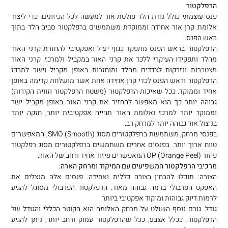
הרפלקטור
פנס עוצמתי כולל נורת הלד פולטת אור למעשה לכל הכיוונים. כדי ליצור
אלומת קרן אור אחידה וממוקדת משתמשים ברפלקטור סביב הלד בתוך
ראש הפנס.
הרפלקטור בראש הפנס מתפקד כגוף יעיל ואפקטיבי להחזרת קרני האור
מהלד ותפקידו העיקרי ללכד את קרני האור במקביל ולמרכז. קרני האור
מצטברות ונזרקות לצדדים מהלד ומוחזרות באופן מקביל וישר למרכז
הרפלקטור וראש הפנס לכדי קרן אחידה אחת אשר מושלחת קדימה באופן
אחיד וממוקד. ככל שאיכות הרפלקטור (משטח הרפלקטור וזווית הקירות)
גבוהה יותר כך הוא מאפשר להחזיר את קרני האור באופן מקביל ישר
וממוקד יותר למרכז ואלומת האור תהייה אפקטיבית יותר, חזקה יותר
בניצול אור גבוהה יותר למרחק רב.
בפנסי מרחק, משתמשת ברפלקטורים מסוג SMO (Smooth), המאפשרים
טווח ארוך יותר. בפנסים אחרים משתמשים ברפלקטורים מסוג רפלקטור
פיזור OP (Orange Peel) המאפשרים פיזור אחיד ורחב של האור.
מרכיבי הרפלקטור המשפיעים עם המיקוד ומרחק הארה:
הצורה: תוכלו להבחין בצורה כללית ואחידה. פנסים אלה מנצלים את
האפקט הפרבולי ברמה גבוהה מאוד. הרפלקטור הפרבולי מסוגל להגיע
לרמות דיוק גבוהות ומיקוד אפקטיבי ביותר.
גודל: גורם נוסף השולט על מרחק האלומה הוא הקוטר הכללי והגודל של
הרפלקטור. ככלל אצבע, ככל שהרפלקטור עמוק ורחב יותר, ניתן להגיע