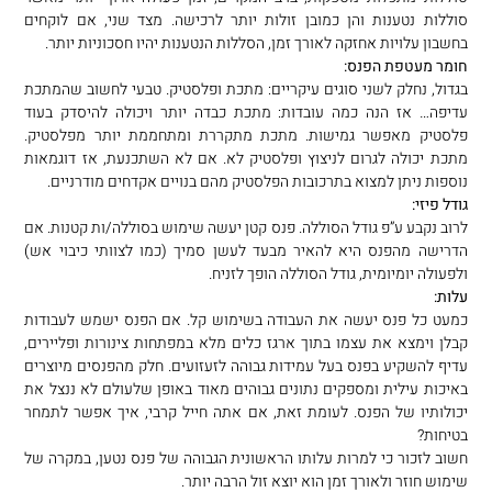
סוללות נטענות והן כמובן זולות יותר לרכישה. מצד שני, אם לוקחים
בחשבון עלויות אחזקה לאורך זמן, הסללות הנטענות יהיו חסכוניות יותר.
חומר מעטפת הפנס:
בגדול, נחלק לשני סוגים עיקריים: מתכת ופלסטיק. טבעי לחשוב שהמתכת
עדיפה… אז הנה כמה עובדות: מתכת כבדה יותר ויכולה להיסדק בעוד
פלסטיק מאפשר גמישות. מתכת מתקררת ומתחממת יותר מפלסטיק.
מתכת יכולה לגרום לניצוץ ופלסטיק לא. אם לא השתכנעת, אז דוגמאות
נוספות ניתן למצוא בתרכובות הפלסטיק מהם בנויים אקדחים מודרניים.
גודל פיזי:
לרוב נקבע ע”פ גודל הסוללה. פנס קטן יעשה שימוש בסוללה/ות קטנות. אם
הדרישה מהפנס היא להאיר מבעד לעשן סמיך (כמו לצוותי כיבוי אש)
ולפעולה יומיומית, גודל הסוללה הופך לזניח.
עלות:
כמעט כל פנס יעשה את העבודה בשימוש קל. אם הפנס ישמש לעבודות
קבלן וימצא את עצמו בתוך ארגז כלים מלא במפתחות צינורות ופליירים,
עדיף להשקיע בפנס בעל עמידות גבוהה לזעזועים. חלק מהפנסים מיוצרים
באיכות עילית ומספקים נתונים גבוהים מאוד באופן שלעולם לא ננצל את
יכולותיו של הפנס. לעומת זאת, אם אתה חייל קרבי, איך אפשר לתמחר
בטיחות?
חשוב לזכור כי למרות עלותו הראשונית הגבוהה של פנס נטען, במקרה של
שימוש חוזר ולאורך זמן הוא יוצא זול הרבה יותר.