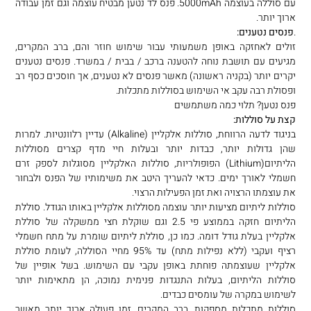
עם סוללה בעוצמה 5000mAh. פנס לד נטען מבטיח עוצמה וגם זמן עבודה
ארוך יותר.
.
פנסים נטענים:
זולים לאחזקה באופן משמעותי עבור שימוש חוזר והם, ברב המקרים,
מגיעים עם תושבת נוחה להטענה ברכב / בבית / במשרד. פנסים נטענים
יקרים יותר (בקניה ראשונה) מאשר פנסים לא נטענים, אך חוסכים כסף רב
ופסולת רבה עקב אי השימוש בסוללות מתכלות.
פנס נטען? תלוי כמה משתמשים
קצת על סוללות:
בניגוד לדעה הרווחת, סוללות אלקליין (Alkaline) עדיין רלוונטיות. למרות
שהן גדולות יותר, כבדות יותר ובעלות חיי מדף קצרים מסוללות
הליתיום(Lithium) הפופולריות, סוללות האלקליין מסוגלות לספק זרם
חשמלי לאורך ימים. כדאי להעריך היטב את משימותיו של הפנס ולבחור
את עוצמתו הרצויה ואת זמן הפעילות הרצוי.
סוללות ליתיום מציעות יותר עוצמה מסוללות אלקליין באותו הגודל. סוללת
הליתיום חזקה בממוצע פי 2.5 וגם שוקלת חצי ממשקלה של סוללת
אלקליין בעלת גודל דומה. כמו כן, סוללת ליתיום שומרת על מתח חשמלי
רציף ועקבי (ללא נפילות מתח) עד 95% מחיי הסוללה, לעומת סוללת
אלקליין שעוצמתה פוחתת באופן עקבי עם השימוש. בשל אופיין של
סוללות הליתיום, בעלות התנגדות פנימית נמוכה, הן מתאימות יותר
לשימוש במקרה של עומסים כבדים.
סוללות מתכלות מספקות, ברב המקרים, זמן פעולה ארוך יותר מאשר