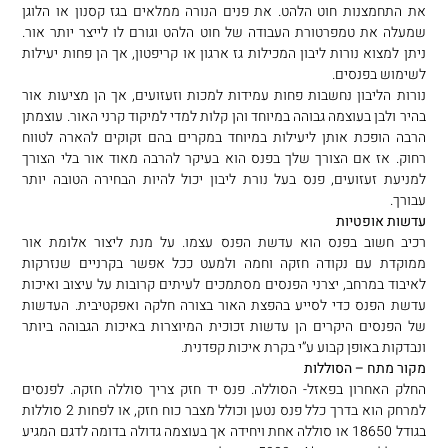
את התחמצנות חוט הלהט. את פנים הנורה ממלאים בגז קסנון או הלוגן
שמעלה את טמפרטורת העבודה של חוט הלהט וגורם לו לייצר יותר אור.
ניתן למצוא נורות ליבון המכילות גז ארגון או קריפטון, אך הן פחות יעילות
לשימוש בפנסים.
נורות הליבון נחשבות פחות עמידות למכות וזעזועים, אך הן מציעות אור
בהיר ולבן בעוצמה גבוהה במיוחד והן קלות למדי למיקוד קרני האור. עוצמתן
הרבה הופכת אותן ליעילות במיוחד במקרים בהם זקוקים להארה לטווח
רחוק. אז אם הצורך שלך בפנס הוא בעיקר להרבה מאוד אור בלי הצורך
למניעת זעזועים, פנס בעל נורת ליבון יכול להיות הבחירה הטובה יותר
עבורך.
עדשות אופטיות
רכיב חשוב בפנס הוא עדשת הפנס עצמו. על מנת ליצור אלומת אור
ממוקדת עם נקודה חזקה וחמה ולמעט ככל אפשר בקרניים שנזרקות
לאיבוד במרחב, יצרני הפנסים מסתמכים לעיתים קרובות על עיצוב ואיכות
עדשת הפנס כדי לסייע בהפצת האור בצורה חלקה ואפקטיבית. העדשות
של הפנסים היקרים הן עדשות זכוכית המיוצרות באיכות הגבוהה ביותר
ונבדקות באופן קבוע ע”י בקרת איכות קפדנית.
מקור מתח – הסוללות
החלק האחרון בפאזל- הסוללה. פנס יד חזק צריך סוללה חזקה. לפנסים
למרחק הוא בדרך כלל פנס נטען וכולל מצבר כוח חזק, או לפחות 2 סוללות
בגודל 18650 או סוללה אחת ויחידה אך בעוצמה גדולה בדומה לדגם המגיע