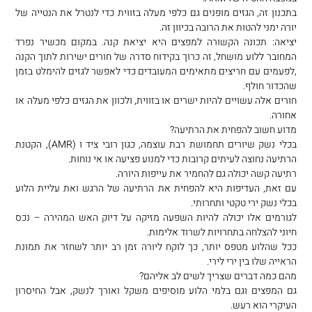
בתכנון זה, הגזים מופנים גם כלפי מעלה בזווית כדי לנטרל את הנטייה של
יורה ימני להטות את הרובה בכיוון זה.
יציאה: תכונה הקשורה למפצים היא יציאת קנה. במקום מכשיר נפרד
המחובר ללוע מושחל, זה כרוך בקידוח סדרה של חורים ישירות לתוך הקנה
,לפעמים עם חריצים מתאימים המעובדים כדי לאפשר לגזים להימלט בזמן
שהכדור חולף.
חורים אלה עשויים להיות ישרים או בזווית, ולכוון את הגזים כלפי מעלה או
אחורה.
מדוע חשוב להפחית את הרתיעה?
בכלי נשק שיורים תחמושת רבת עוצמה, כגון רובי ציד ו (AMR), הקטנת
הרתיעה נחוצה לעיתים קרובות כדי למנוע פציעה או אי נוחות.
רתיעה קשה יכולה גם להחמיר את עייפות היורה.
עם זאת, העדיפות היא להפחית את הרתיעה של הרגש ואת עליית הלוע
בכלי נשק ירי טקטי ותחרותי.
לגורמים אלו יכולה להיות השפעה מזיקה על דיוק האש המהירה – נכס
חיוני להצלחה בתחרויות לשרוד אלימות.
ככל שהלוע מטפס יותר, כך לוקח ליורה זמן רב יותר לשחזר את תמונת
הראייה שלו בין ירי לירי.
מהם כמה דברים שצריך לשים לב אליהם?
גם המפצים וגם בלמי הלוע מוסיפים משקל ואורך לנשק, אבל החיסרון
העיקרי הוא רעש.