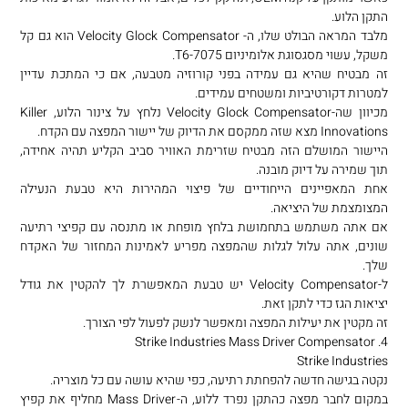
התקן הלוע.
מלבד המראה הבולט שלו, ה- Velocity Glock Compensator הוא גם קל
משקל, עשוי מסגסוגת אלומיניום 7075-T6.
זה מבטיח שהיא גם עמידה בפני קורוזיה מטבעה, אם כי המתכת עדיין
למטרות דקורטיביות ומשטחים עמידים.
מכיוון שה-Velocity Glock Compensator נלחץ על צינור הלוע, Killer
Innovations מצא שזה ממקסם את הדיוק של יישור המפצה עם הקדח.
היישור המושלם הזה מבטיח שזרימת האוויר סביב הקליע תהיה אחידה,
תוך שמירה על דיוק מובנה.
אחת המאפיינים הייחודיים של פיצוי המהירות היא טבעת הנעילה
המצומצמת של היציאה.
אם אתה משתמש בתחמושת בלחץ מופחת או מתנסה עם קפיצי רתיעה
שונים, אתה עלול לגלות שהמפצה מפריע לאמינות המחזור של האקדח
שלך.
ל-Velocity Compensator יש טבעת המאפשרת לך להקטין את גודל
יציאות הגז כדי לתקן זאת.
זה מקטין את יעילות המפצה ומאפשר לנשק לפעול לפי הצורך.
4. Strike Industries Mass Driver Compensator
Strike Industries
נקטה בגישה חדשה להפחתת רתיעה, כפי שהיא עושה עם כל מוצריה.
במקום לחבר מפצה כהתקן נפרד ללוע, ה-Mass Driver מחליף את קפיץ