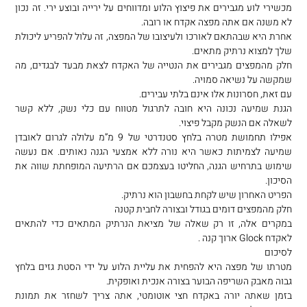
מכשירי לוע מגבירים את פיצוץ הלוע ומדווחים על ירייה ובוצע ירי. זה נכון
לא משנה אם אתה מפצה אקדח או רובה.
אחרת היא שבהתאם לאורכו ולעיצובו של המפצה, זה עלול להפריע ליכולת
שלך למצוא נרתיק מתאים.
חלק מהמפצים מגבירים את הנטייה של האקדח לצאת מבעד לבגדים, מה
שמקשה על נשיאה סמויה.
עם זאת, חסרונות אלו אינם בלתי עבירים.
הגנת שמיעה נכונה היא חובה לתרגול מטווח עם כלי נשק, ללא קשר
לשאלה אם הנשק מקבל פיצוי.
אפילו תחמושת מטרה בלחץ סטנדרטי של 9 מ”מ עלולה לגרום לאובדן
שמיעה לצמיתות כאשר היא נורה ללא אמצעי הגנה נאותים. אם נעשה
שימוש בתרחיש הגנה, החליטו בעצמכם אם הרתיעה המופחתת שווה את
הסיכון.
הפריט האחרון שיש לקחת בחשבון הוא נרתיק.
חלק מהמפצים דומים בגודל ובצורה לחבית קטנה
במקרים אלה, זו רק שאלה של מציאת הנרתיק המתאים כדי להתאים
לאקדח Glock ארוך קנה .
לסיכום
מטרתו של מפצה היא להפחית את עליית הלוע על ידי הסטת גזים בלחץ
גבוה מאבק השריפה הבוער בצורה אנכית ואופקית.
בזמן שאתה יורה באקדח חצי אוטומטי, אתה צריך לשחזר את תמונת