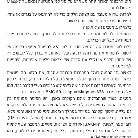
מוט ההכוונה הארוך יותר משתרע על פני פני המגלשה ומאפשר ל-Mass
Driver לנוע.
למרות שהוא מעובד עם קצוות חלקים כדי לא להיתפס על בגדים או ציוד,
מפצה זה עדיין מוסיף אורך ונפח לנשק.
בלמי לוע, מפצים ויציאת קנה
המונחים בלם לוע ומפיצה משמשים לעתים לסירוגין, ויכולה להיות חפיפה
תפקודית, אבל יש הבדלים.
בלם לוע: מטרת סוג זה של מכשיר לוע היא להפעיל אפקט בלימה על
הנשק, להפחית את מהירות הרתיעה שלו לאחור. זה בדרך כלל לובש צורה
של התקן מלבני או גלילי עם סדרה של יציאות פליטה אופקיות, היקפיות
ו/או אנכיות.
כאשר גזי ההנעה בעלי המהירות הגבוהה עוזבים את הלוע, הם פוגעים
באזורי פנים אחרים בתוך הבלם, מפעילים עליו לחץ קדימה, בניגוד לכיוון
הרתיעה. לעתים קרובות אתה רואה בלמי לוע ברובים בעלי קליבר כבד, כמו
אלה המצויים ב-.338 Lapua Magnum ו-.50 BMG, וכמה רובי ציד.
מפצים: בעוד שההבדלים אינם חקוקים באבן, ויש חפיפה מסוימת בין
השניים, המטרה העיקרית של מפצה היא להפחית את טיפוס הלוע, הנקרא
גם עלייה, היפוך וקפיצה, במיוחד במהלך חצי אוטומטי מהיר ואוטומטי מלא.
אֵשׁ. בדרך כלל אתה רואה מפצים על אקדחי מכונות (למשל, המיקרו UZI),
רובי סער (למשל, ה-AKM), ואקדחים חצי אוטומטיים. המפצה עשוי להיות
פשוט גליל עם חציו העליון מנותק בכלי נשק אוטומטיים לחלוטין, כמו
במפצה ההטיה של AKM.