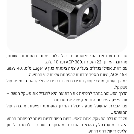
סדרת האקדחים החצי-אוטומטיים של גלוק זמינה במחסניות שונות,
מהרובה הארוך .22 הזעיר ו-.380 ACP ועד 10 מ”מ.
עם זאת, אפילו בגדלים בעלי עוצמה בינונית כגון Luger 9 מ”מ, .40 S&W
ו-.45 ACP, ישנם מספר יתרונות להפחתת עליית לוע הרתיעה.
במשך שנים, מעצבי נשק ויורים חיפשו דרכים להחליש את הרתיעה של
נשק קל.
הדרך הפשוטה ביותר להפחית את הרתיעה היא להגדיל את משקל הנשק –
זוהי פיזיקה פשוטה. עם זאת, יש לזה חסרונות.
עם הגברת המשקל מגיעה יכולת תמרון מופחתת ועייפות מוגברת של
המשתמש.
מלבד הגדלת המשקל, אחת האפשרויות הפופולריות ביותר להפחתת הרתע
היא שימוש בחלק מהגזים הנוצרים מהדחף הבוער כדי להתנגד לכיוון
הליניארי של דחף הרתע.