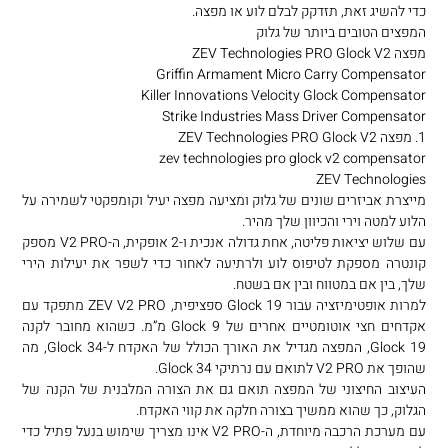
כדי להשיג זאת, תזדקק לבלם לוע או מפצה.
המפצים הטובים ביותר של גלוק
מפצה ZEV Technologies PRO Glock V2
Griffin Armament Micro Carry Compensator
Killer Innovations Velocity Glock Compensator
Strike Industries Mass Driver Compensator
1. מפצה ZEV Technologies PRO Glock V2
zev technologies pro glock v2 compensator
ZEV Technologies
מייצרת אביזרים שונים של גלוק ומציעה מפצה יעיל וקומפקטי לשמירה על
הלוע למטה וירי והכיוון שלך מהיר.
עם שלוש יציאות פליטה, אחת גדולה אנכית ו-2 אופקית, ה-V2 PRO מספק
קונטרה מספקת לטיפוס לוע ולרתיעה לאחור כדי לשפר את יעילות הירי
שלך, בין אם במטווח ובין אם בשטח.
למרות אופטימיזציה עבור Glock 19 ספציפית, ZEV V2 PRO מתפקד עם
אקדחים חצי אוטומטיים אחרים של Glock 9 מ”מ. כשהוא מחובר לקנה
Glock 19, המפצה מגדיל את האורך הכולל של האקדח ל-Glock 34, מה
שהופך את V2 PRO לתואם עם נרתיקי Glock 34.
העיצוב החיצוני של המפצה תואם גם את הצורה המלבנית של הקנה של
הגלוק, כך שהוא ממשיך בצורה חלקה את קווי האקדח.
עם מערכת הרכבה מיוחדת, ה-V2 PRO אינו מצריך שימוש בנעל פתיל כדי