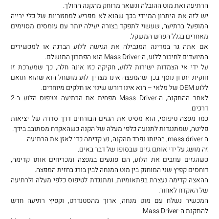
הרתיעה ואת מוט ההובלה ונשאר מרוחק מהקנה ההולך.
יש לזה את היתרון המיידי בכך שהוא לא מפריע למחזוריות של כלי ירייה
המופעל ברתיעה, שעשוי לתפקד בצורה יעילה יותר עם עומסים מסוימים
מאחרים בגלל הפרש המשקל.
אם אתה גר במדינה המגבילה את הגישה ללוע הברגה או למכשירים
המיועדים לחיבור ללוע, ה-Mass Driver הוא הפתרון המושלם.
על ידי אי הצמדות ישירות ללוע, חקיקה כזו אינה חלה, כך שמערכת זו
חוקית יתרון נוסף בכך שהמפצה אינו מצריך לוע מושחל הוא שהוא תואם
ללוע OEM של מלאי – הוא אינו דורש שינוי או חלקים מיוחדים.
לאחר ההתקנה, ה-Mass Driver מפחית את הרתיעה וטיפוס הלוע ב-2
דרכים.
כמו מפצה טיפוסי, הוא מסיט את הגזים הבורחים דרך סדרה של יציאות
פליטה, שמתנגדות לתנועה כלפי מעלה של הקנה כשהאקדח מסתובב בידך.
ה mass driver, בהיותו נפרד מהקנה, נע קדימה כדי לאזן את הרתיעה.
זה מושג על ידי אותם גזים שבסופו של דבר באים.
כשהגזים עוזבים את הלוע, הם פוגעים במפצה ומכריחים אותו קדימה,
דוחסים קפיץ שני המוחזק בין מוט המנחה לבין בורג בחזית המפצה.
ההאצה קדימה נעצרת בפתאומיות, ומתנגדת לטיפוס כלפי מעלה ולרתיעה
של האקדח לאחור.
המכשיר נשלח עם מוט מנחה, ארוך מהסטנדרט, וקפיץ רתיעה חדש
להתקנת ה-Mass Driver.