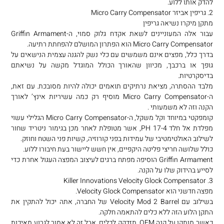
להדק אותו ללוע.
2. גריפין אביזר Micro Carry Compensator
מתקן מיקרו נשיאה גריפין
עבור אלה המעוניינים לשאת אקדח גלוק סמוי, ה-Griffin Armament
Micro Carry Compensator הוא הפתרון המושלם להפחתת רתיעה.
בדרך כלל, מפצים אינם משמשים עם כלי נשק להגנה עצמית הנישאים על
גופך או ברכבך, מכיוון שהאורך הכולל המוגדל מקשה על נשיאתם
בדיסקרטיות.
מלבד ההסתרה, מציאת נרתיקים תואמים יכולה להיות מסובכת. עם זאת,
ה-Micro Carry Compensator מוסיף רק כמה עשיריות אינץ’ לאורך
הקנה וזה לא משמעותי .
קומפקטי במיוחד וקל משקל, ה-Micro Carry Compensator הגלילי עשוי
מפלדת אל חלד 17-4 PH, אשר מטופלת לאחר מכן בגימור ניטריד שחור
לשילוב האולטימטיבי של עמידות בפני קורוזיה, קשיות פני השטח וחוזק.
כולל שלושה חריצי פליטה היקפיים, אין חשש ליישור בעת חיבורו ללוע.
Griffin Armament הוסיפה מפתח ברגים לעיצוב המפצה העגול אחרת כדי
לסייע בהידוק שלו על הקנה.
3. Killer Innovations Velocity Glock Compensator
מפצה חדשני הוא Velocity Glock Compensator.
בשילוב עם Velocity Mod 2 Barrel של החברה, אתה יכול להתקין את
התקן הלוע הזה ללא כלים להתאמה חלקה.
כאשר מותקן על קנה OEM, תזדקק לכלים, אבל זה לא אמור לגרוע מאיכות