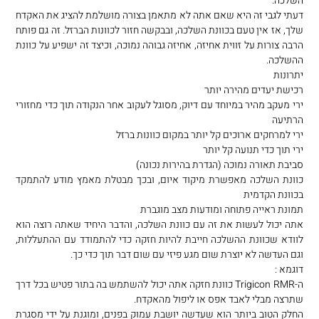
השלכה.
דעתי לגבי זה היא שאם אתה לא מתאמן בצורה מושלמת להציג את האקדח
שלך, אז אין טעם בכוונת השלכה, ובבקשה חזור לכוונות הברזל. זה גם פותח
הרבה צורות על זווית אחיזה, אחיזה גבוהה נמוכה, וכיצד זה ישפיע על כוונת
ההשלכה.
יתרונות
רכישת יעדים מהירה יותר
ירי מעקב מהיר במיוחד עם דיוק, מסוגל לעקוב אחר הנקודה תוך כדי מחזורי
הרתיעה
ירי למרחקים ארוכים קל יותר במקום כוונות ברזל
ירי תוך כדי תנועה קל יותר
סביבת תאורה נמוכה (הגדרת בהירות נכונה)
כוונת השלכה מאפשרת מיקוד איום, ובכך מבטלת מאמץ מודע להתמקד
בכוונת הקדמית
תמונת ראייה פתוחה ומודעות מצב מוגברת
אתה יכול לעשות את זה עם כוונת השלכה, והדבר היחיד שאתה רוצה הוא
לוודא שכוונת ההשלכה חייבת להיות חזקה כדי להתמודד עם ההתעללות,
וגם העדשה לא יוצרת שום מגע פיזי עם שום דבר תוך כדי כך.
דוגמא :
ה-Trigicon RMR כוונת חזקה אתה יכול להשתמש בה בתור פטיש בכל דרך
שתרצה מבלי לאבד אפס או ליפול מהאקדח.
החלק הטוב ביותר הוא שעדשה יושבת עמוק בפנים, ומוגנת על ידי מסגרת