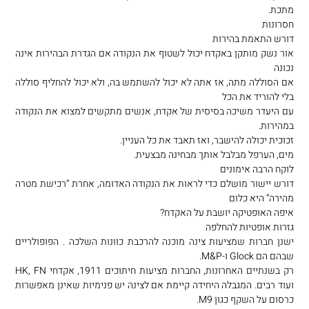
מתכת.
חסרונות
דורש התאמת בהירות
אור נשק מותקן באקדח יכול לשטוף את הנקודה אם הגדרת הבהירות אינה
נכונה
אם הסוללה מתה, אז אתה לא יכול להשתמש בה, ולא יכול להחליף סוללה
בלי להוריד את הכל
עם היעדר משיכה בסיסית של אקדח, אנשים מתקשים למצוא את הנקודה
במהירות.
זכוכית יכולה להישבר, ואז תאבד את כל העניין.
מים, הערפל מבלבל אותך מבחינה מבצעית.
לוקח הרבה אימונים
דורש יישור מושלם כדי לראות את הנקודה האדומה, אחרת “רכישת מטרה
מהירה” היא כלום
איפה האופטיקה יושבת על האקדח?
גזרות אופטיות להחלפה
ישנן חברות שמציעות צינה מוכנה להרכבת כוונות השלכה . הפופולריים
שבהם הם Glock ו-M&P.
רק בשנתיים האחרונות, החברות מציעות חיתוכים 1911, אקדחי HK, FN
ועוד רבים. המגבלה היחידה קיימת אם לצינה יש פנימיות שאינן מאפשרות
כרסום על השקף כגון M9.