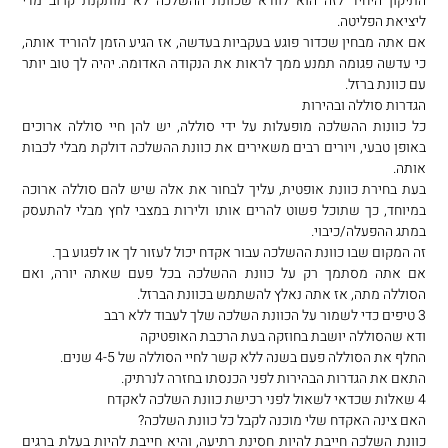
התיקון היחיד לזה הוא לוודא שכוונת ההשלכה לא מותקנת קרוב מדי
ליציאת הפליטה.
אם אתה מבחין שכדור פוגע בעקביות בעדשה, אז הגיע הזמן להוריד אותה,
כי עדשה פגומה תמנע ממך לראות את הנקודה האדומה. יהיה לך טוב יותר
עם כוונת ברזל.
הגדרות סוללה ובהירות
כל כוונות ההשלכה מופעלות על ידי סוללה, יש להן חיי סוללה ארוכים
באופן טבעי, ויורים רבים משאירים את כוונת ההשלכה דולקת מבלי לכבות
אותה.
בעת בחירת כוונת אופטית, עליך לבחור את אלה שיש להם סוללה ארוכה
במיוחד, כך שתוכל פשוט להרים אותו ולירות במצבי לחץ מבלי להתעסק
במתג ההפעלה/כיבוי.
זה המקום שבו כוונת ההשלכה עבור אקדח יכול לעזור לך או לפגוע בך.
אם אתה מסתמך רק על כוונת ההשלכה בכל פעם שאתה יורה, ואם
הסוללה מתה, אז אתה נאלץ להשתמש בכוונת הברזל.
3 טיפים כדי לשמור על הכוונת השלכה שלך לעבוד ללא רבב
ודא שהסוללה יושבת בחוזקה בעת הרכבת האופטיקה
החלף את הסוללה פעם בשנה ללא קשר לחיי הסוללה של 4-5 שנים.
התאם את הגדרות הבהירות לפני הכנסתו בחזרה לנרתיק.
4 שאלות שכדאי לשאול לפני רכישת כוונת השלכה לאקדח
האם צינה האקדח שלי מוכנה לקבל כל כוונת השלכה?
כוונת השלכה חייבת להיות חסינת רתיעה, והיא חייבת להיות בעלת ברגים