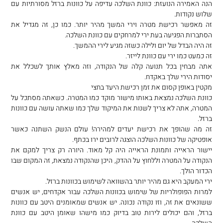
הנה האמירה הנועזת: כוונת השלכה עדיפה על כוונות ברזל מסורתיות עם
שלוש נקודות.
זה מאפשר רכישת מטרה וירי המשך מהיר יותר. כמו כן, זה מגדיל את
הסתברות הפגיעה בעת ירי למרחקים עם כוונת השלכה.
זה היה הבדל של יום ולילה כשזה מגיע לירי ההמשך.
זה כמעט כמו ירי עם כוונת לייזר.
אתה מבחין בכל תנועה קלה של הנקודה, וזה מאלץ אותך לשכלל את
יסודות הירי שלך באקדח.
מקטין באופן קסום את זמן רכישת היעד בחצי
כוונת השלכה נמצאת באותו מישור מוקד כמו המטרה. כשאתה מסתכל על
המטרה, אתה לא צריך לשנות את המיקוד שלך כמו שאתה עושה עם כוונות
ברזל.
זה מה שהופך את רכישת יעדים למהירה! עולם הנשק השתנה כאשר
אופטיקה של כוונות השלכה הוצגה לרובים ירו בכתף.
יישור הראייה ותמונת הראייה היה קל מאוד. היורה רק צריך למקם את
הנקודה על המטרה וללחוץ על ההדק, היכן שהנקודה נמצאת, זה המקום שבו
הכדור הולך.
ירי המעקב היא גם מהיר יותר בהשוואה לשימוש בכוונות ברזל.
למרות הפופולריות של שימוש בכוונות השלכה עבור אקדחים, יש אנשים
ששונאים את זה, וזו נקודה נכונה. יש אנשים שמאומנים היטב עם כוונות
ברזל, והם יכולים לירות טוב בדיוק כמו מישהו שאומן היטב עם כוונת