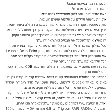
ופלטת הרכבה באיכות גבוהה?
האם חיי הסוללה ארוכים?
האם הזכוכית חשופה לנזק פוטנציאלי למגע פיזי?
איכויות עדשות וגדלים של חלונות עושים חשיבות
כוונת אופטית אקדח דורשת הרבה אימון. ההכשרה הגדולה ביותר שאתה
צריך היא להציג בצורה מושלמת את האקדח שלך כך שתוכל לראות את
הנקודה האדומה מבלי לבזבז זמן למצוא אותה דרך החלון האופטי הקטן.
זה מאלץ אותך לשכלל את הבסיס ואת האחיזה שלך.
ככל שחלון העדשה גדול יותר, כך קל יותר לראות את הנקודה במהירות.
ישנם כוונות השלכה עם חלונות גדולים יותר, כגון Leupold Delta Point.
אני אוהב חלון גדול יותר, כך שאוכל לראות את הנקודה בקלות רבה יותר
הכל תלוי באימון שלך ומה ההעדפה שלך.
גודל הרשת משנה – השתמש בנקודה גדולה יותר עבור CQB ובנקודה קטנה
יותר לטווח ארוך
המפרט הכי מתעלם כשאנשים קונים כוונת אופטית קרבית. קודם לכן דנו
באיפוס ובאזור אפקטיבי לחימה, עכשיו חשבו על גודל הנקודה שגדול
מספיק כדי לכסות את אזור הלחימה היעיל למרחקים ארוכים.
לרוב כוונות ההשלכה המיניאטוריות לאקדח יש 3 – 6 MOA, כלומר הנקודה
מכסה 3-6 אינץ’ ב-100 יארד. כלומר, זה מייצג קבוצה של 3-6 אינץ’ ב-100
יארד. זו הסיבה שירי למרחקים עם כוונת השלכה לאקדח הוא יתרון.
דוגמה 1: ל-Trigicon RMR RM06 יש 6.5 נקודות MOA, כלומר ב-100