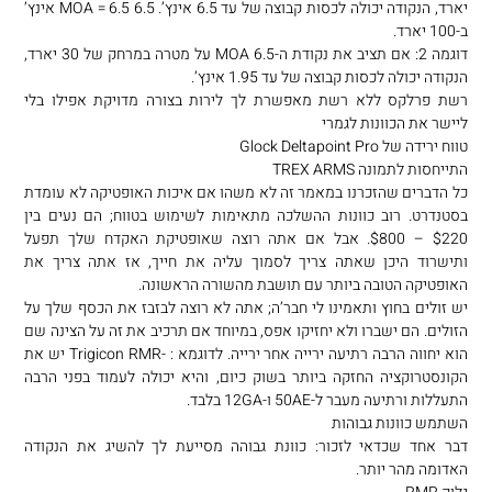
יארד, הנקודה יכולה לכסות קבוצה של עד 6.5 אינץ’. 6.5 MOA = 6.5 אינץ’
ב-100 יארד.
דוגמה 2: אם תציב את נקודת ה-6.5 MOA על מטרה במרחק של 30 יארד,
הנקודה יכולה לכסות קבוצה של עד 1.95 אינץ’.
רשת פרלקס ללא רשת מאפשרת לך לירות בצורה מדויקת אפילו בלי
ליישר את הכוונות לגמרי
טווח ירידה של Glock Deltapoint Pro
התייחסות לתמונה TREX ARMS
כל הדברים שהזכרנו במאמר זה לא משהו אם איכות האופטיקה לא עומדת
בסטנדרט. רוב כוונות ההשלכה מתאימות לשימוש בטווח; הם נעים בין
$220 – $800. אבל אם אתה רוצה שאופטיקת האקדח שלך תפעל
ותישרוד היכן שאתה צריך לסמוך עליה את חייך, אז אתה צריך את
האופטיקה הטובה ביותר עם תושבת מהשורה הראשונה.
יש זולים בחוץ ותאמינו לי חבר’ה; אתה לא רוצה לבזבז את הכסף שלך על
הזולים. הם ישברו ולא יחזיקו אפס, במיוחד אם תרכיב את זה על הצינה שם
הוא יחווה הרבה רתיעה ירייה אחר ירייה. לדוגמא : -Trigicon RMR יש את
הקונסטרוקציה החזקה ביותר בשוק כיום, והיא יכולה לעמוד בפני הרבה
התעללות ורתיעה מעבר ל-50AE ו-12GA בלבד.
השתמש כוונות גבוהות
דבר אחד שכדאי לזכור: כוונת גבוהה מסייעת לך להשיג את הנקודה
האדומה מהר יותר.