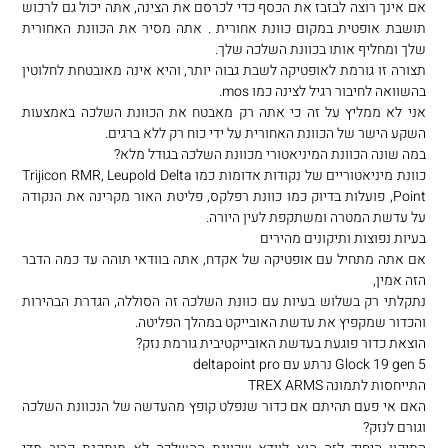
אם אינך רוצה לבזבז את הכסף כדי לכרסם את הצינה, אתה יכול גם לרכוש
תושבת אופטית במקום כוונת אחורית . אתה מסיר את הכוונת האחורית
שלך ומחליף אותו בכוונת השלכה שלך.
תצורה זו גורמת לאופטיקה לשבת גבוה יותר, והיא אינה מאובטחת לחלוטין
בהשוואה לחיבור רגיל לצינה כמו mos.
אני לא ממליץ על זה כי אתה רק מאבטח את הכוונת השלכה באמצעות
השקע הישר של הכוונת האחורית על ידי כוח רק ללא ברגים.
במה שונה הכוונת המיניאטורי מכוונת השלכה בגודל מלא?
כוונת מיניאטוריים של נקודות אדומות כמו Trijicon RMR, Leupold Delta
Point, פועלות בדיוק כמו כוונת רפלקס, פליטת האור מקרינה את הנקודה
על עדשת המטרה ומשתקפת לעין היורה.
בעיות נפוצות ותיקונים מהירים
אם אתה מתחיל עם אופטיקה של אקדח, אתה בוודאי תוהה עד כמה הדבר
הזה אמין,
נתקלתי רק בשלוש בעיות עם כוונת השלכה זה הסוללה, הגדרת הבהירות
והכדור שמקפיץ את עדשת האובייקט במהלך הפליטה.
הוצאת כדור פוגעת בעדשת האובייקטיבית גורמת נזק?
Glock 19 gen 5 נרתע עם deltapoint pro
התייחסות לתמונה TREX ARMS
האם אי פעם תהיתם אם כדור שנפלט קופץ מהעדשה של הנכוונת השלכה
וגורם לנזק?