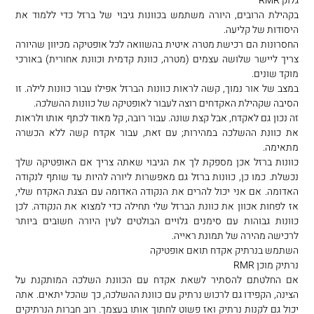
גלוק RMR
בקהילת הרובים, היורה משתמש בכוונות גיבוי של ברזל כדי ללמוד את
היסודות של קליעה.
החסרונות הם רכישת מטרה איטית בהשוואה לכל אופטיקה מכיוון שהיורה
צריך ליישר שלושה עצמים (מטרה, כוונת קדמית וכוונת אחורית) באורכי
מוקד שונים.
במצב של אור נמוך, קשה לראות כוונות הברזל אפילו עבור כוונות לילה. זו
הסיבה שקהילת האקדחים רוצה לעבור לאופטיקה של כוונות ההשלכה.
זה נכון גם לאקדח, אבל קצת שונה. עבור רובה, קל מאוד לכתף אותו ולראות
את כוונת ההשלכה במהירות; עם זאת, עבור אקדח קשה ללא הכשרה
מתאימה.
כוונות ברזל אכן מספקת לך את הגיבוי שאתה צריך אם האופטיקה שלך
נכשלת. כמו כן, כוונות ברזל גם מאפשרות ליורה להיות עד שותף לנקודה
האדומה. אם אני יכול להרים את הנקודה האדומה עם הצגת האקדח שלי,
אז לפחות אכוון את כוונת הברזל שלי תחילה כדי למצוא את הנקודה. לכן
כוונות גבוהות עם סימנים גלויים הבולטים לעין היורה חשובים ביותר
לרכישה מהירה של תמונת ראייה.
השתמש בנרתיק אקדח תואם אופטיקה
נרתיק מוכן RMR
אם החלטתם להסתיר לשאת אקדח עם הכוונת השלכה המותקנת על
הצינה, הקפידו גם לרכוש נרתיק עם כוונת ההשלכה, כך שהכל יתאים. אתה
יכול גם לקנות נרתיק ואז פשוט לחתוך אותו בעצמך. רוב חברות הנרתיקים