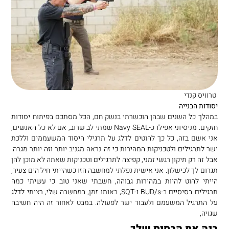
טרוויס קנדי
יסודות הבנייה
במהלך כל השנים שבהן הוכשרתי בנשק חם, הכל מסתכם בפיתוח יסודות
חזקים. מניסיוני אפילו כ-Navy SEAL שמתי לב שרוב, אם לא כל האנשים,
אני אשם בזה, כל כך להוטים לדלג על תרגילי היסוד המשעממים וללכת
ישר לתרגילים ולטכניקות המהירות כי זה נראה מגניב יותר וזה יותר מגרה.
אבל זה רק תיקון רגשי זמני, קפיצה לתרגילים וטכניקות שאתה לא מוכן להן
תגרום לך לכישלון. אני אישית נפלתי למחשבה הזו כשהייתי חיל הים צעיר,
הייתי להוט להיות במהירות גבוהה, חשבתי שאני טוב כי עשיתי כמה
תרגילים בסיסיים ב-BUD/s ו-SQT, באותו זמן, במחשבה שלי, רציתי לדלג
על התרגיל המשעמם ולעבור ישר לפעולה. במבט לאחור זה היה חשיבה
שגויה,
בנה את הבסיס שלך