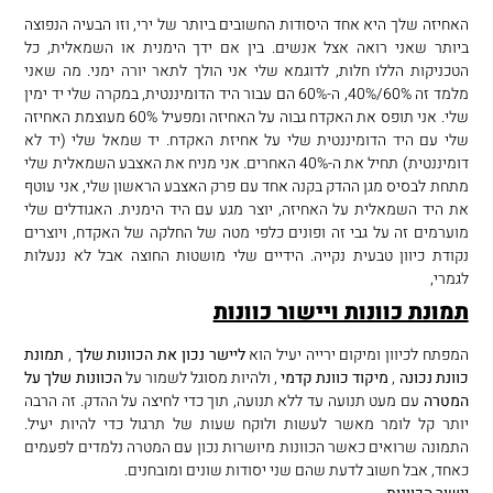
האחיזה שלך היא אחד היסודות החשובים ביותר של ירי, וזו הבעיה הנפוצה
ביותר שאני רואה אצל אנשים. בין אם ידך הימנית או השמאלית, כל
הטכניקות הללו חלות, לדוגמא שלי אני הולך לתאר יורה ימני. מה שאני
מלמד זה 60%/40%, ה-60% הם עבור היד הדומיננטית, במקרה שלי יד ימין
שלי. אני תופס את האקדח גבוה על האחיזה ומפעיל 60% מעוצמת האחיזה
שלי עם היד הדומיננטית שלי על אחיזת האקדח. יד שמאל שלי (יד לא
דומיננטית) תחיל את ה-40% האחרים. אני מניח את האצבע השמאלית שלי
מתחת לבסיס מגן ההדק בקנה אחד עם פרק האצבע הראשון שלי, אני עוטף
את היד השמאלית על האחיזה, יוצר מגע עם היד הימנית. האגודלים שלי
מוערמים זה על גבי זה ופונים כלפי מטה של ​​החלקה של האקדח, ויוצרים
נקודת כיוון טבעית נקייה. הידיים שלי מושטות החוצה אבל לא ננעלות
לגמרי,
תמונת כוונות ויישור כוונות
המפתח לכיוון ומיקום ירייה יעיל הוא
ליישר נכון את הכוונות שלך
,
תמונת
כוונת נכונה
,
מיקוד כוונת קדמי
, ולהיות מסוגל לשמור על
הכוונות שלך על
המטרה
עם מעט תנועה עד ללא תנועה, תוך כדי לחיצה על ההדק. זה הרבה
יותר קל לומר מאשר לעשות ולוקח שעות של תרגול כדי להיות יעיל.
התמונה שרואים כאשר הכוונות מיושרות נכון עם המטרה נלמדים לפעמים
כאחד, אבל חשוב לדעת שהם שני יסודות שונים ומובחנים.