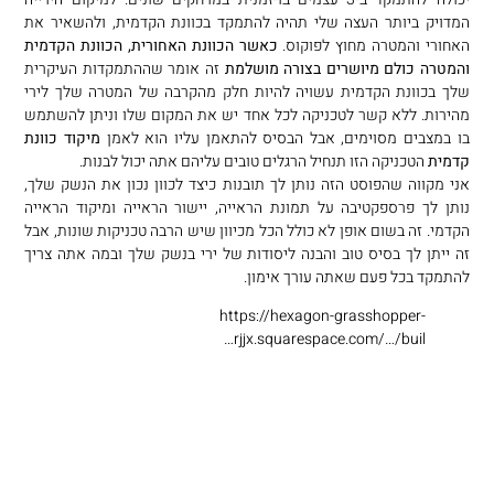
המדויק ביותר העצה שלי תהיה להתמקד בכוונת הקדמית, ולהשאיר את
האחורי והמטרה מחוץ לפוקוס.
כאשר הכוונת האחורית, הכוונת הקדמית
והמטרה כולם מיושרים בצורה מושלמת
זה אומר שההתמקדות העיקרית
שלך בכוונת הקדמית עשויה להיות חלק מהקרבה של המטרה שלך לירי
מהירות. ללא קשר לטכניקה לכל אחד יש את המקום שלו וניתן להשתמש
בו במצבים מסוימים, אבל הבסיס להתאמן עליו הוא לאמן
מיקוד כוונת
קדמית
הטכניקה הזו תנחיל הרגלים טובים עליהם אתה יכול לבנות.
אני מקווה שהפוסט הזה נותן לך תובנות כיצד לכוון נכון את הנשק שלך,
נותן לך פרספקטיבה על תמונת הראייה, יישור הראייה ומיקוד הראייה
הקדמי. זה בשום אופן לא כולל הכל מכיוון שיש הרבה טכניקות שונות, אבל
זה ייתן לך בסיס טוב והבנה ליסודות של ירי בנשק שלך ובמה אתה צריך
להתמקד בכל פעם שאתה עורך אימון.
https://hexagon-grasshopper-
rjjx.squarespace.com/…/buil…