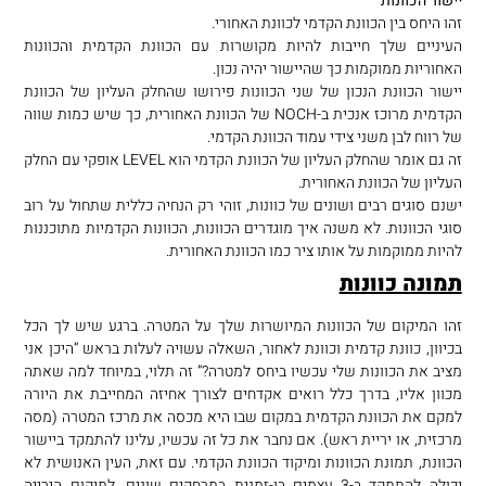
יישור הכוונות
זהו היחס בין הכוונת הקדמי לכוונת האחורי.
העיניים שלך חייבות להיות מקושרות עם הכוונת הקדמית והכוונות
האחוריות ממוקמות כך שהיישור יהיה נכון.
יישור הכוונת הנכון של שני הכוונות פירושו שהחלק העליון של הכוונת
הקדמית מרוכז אנכית ב-NOCH של הכוונת האחורית, כך שיש כמות שווה
של רווח לבן משני צידי עמוד הכוונת הקדמי.
זה גם אומר שהחלק העליון של הכוונת הקדמי הוא LEVEL אופקי עם החלק
העליון של הכוונת האחורית.
ישנם סוגים רבים ושונים של כוונות, זוהי רק הנחיה כללית שתחול על רוב
סוגי הכוונות. לא משנה איך מוגדרים הכוונות, הכוונות הקדמיות מתוכננות
להיות ממוקמות על אותו ציר כמו הכוונת האחורית.
תמונה כוונות
זהו המיקום של הכוונות המיושרות שלך על המטרה. ברגע שיש לך הכל
בכיוון, כוונת קדמית וכוונת לאחור, השאלה עשויה לעלות בראש “היכן אני
מציב את הכוונות שלי עכשיו ביחס למטרה?” זה תלוי, במיוחד למה שאתה
מכוון אליו, בדרך כלל רואים אקדחים לצורך אחיזה המחייבת את היורה
למקם את הכוונת הקדמית במקום שבו היא מכסה את מרכז המטרה (מסה
מרכזית, או יריית ראש). אם נחבר את כל זה עכשיו, עלינו להתמקד ביישור
הכוונת, תמונת הכוונות ומיקוד הכוונת הקדמי. עם זאת, העין האנושית לא
יכולה להתמקד ב-3 עצמים בו-זמנית במרחקים שונים. למיקום הירייה