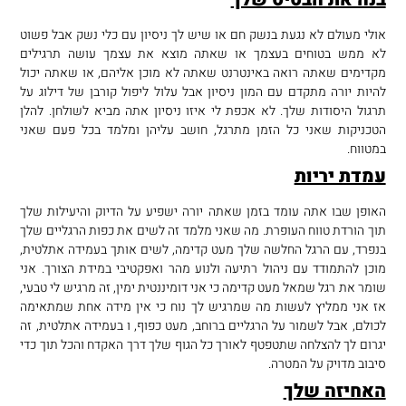
אולי מעולם לא נגעת בנשק חם או שיש לך ניסיון עם כלי נשק אבל פשוט
לא ממש בטוחים בעצמך או שאתה מוצא את עצמך עושה תרגילים
מקדימים שאתה רואה באינטרנט שאתה לא מוכן אליהם, או שאתה יכול
להיות יורה מתקדם עם המון ניסיון אבל עלול ליפול קורבן של דילוג על
תרגול היסודות שלך. לא אכפת לי איזו ניסיון אתה מביא לשולחן. להלן
הטכניקות שאני כל הזמן מתרגל, חושב עליהן ומלמד בכל פעם שאני
במטווח.
עמדת יריות
האופן שבו אתה עומד בזמן שאתה יורה ישפיע על הדיוק והיעילות שלך
תוך הורדת טווח העופרת. מה שאני מלמד זה לשים את כפות הרגליים שלך
בנפרד, עם הרגל החלשה שלך מעט קדימה, לשים אותך בעמידה אתלטית,
מוכן להתמודד עם ניהול רתיעה ולנוע מהר ואפקטיבי במידת הצורך. אני
שומר את רגל שמאל מעט קדימה כי אני דומיננטית ימין, זה מרגיש לי טבעי,
אז אני ממליץ לעשות מה שמרגיש לך נוח כי אין מידה אחת שמתאימה
לכולם, אבל לשמור על הרגליים ברוחב, מעט כפוף, ו בעמידה אתלטית, זה
יגרום לך להצלחה שתטפטף לאורך כל הגוף שלך דרך האקדח והכל תוך כדי
סיבוב מדויק על המטרה.
האחיזה שלך