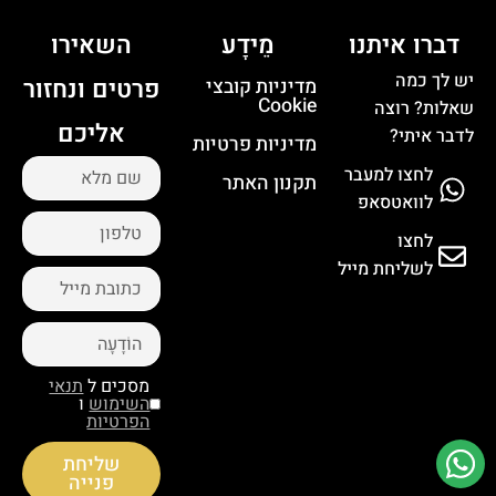
דברו איתנו
מֵידָע
השאירו
יש לך כמה
פרטים ונחזור
מדיניות קובצי
Cookie
שאלות? רוצה
אליכם
לדבר איתי?
מדיניות פרטיות
לחצו למעבר
תקנון האתר
לוואטסאפ
לחצו
לשליחת מייל
מסכים ל
תנאי
השימוש
ו
הפרטיות
שליחת
פנייה