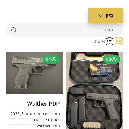
מִיוּן
צב רגיל
איפוס
שן ביותר
דש ביותר
64
88
חיר מנמוך לגבוה
חיר מגבוה לנמוך
ופולרי
Walther PDP
תאריך פרסום: אוגוסט 8, 2026
אזור מכירה: מרכז
מותג: walther