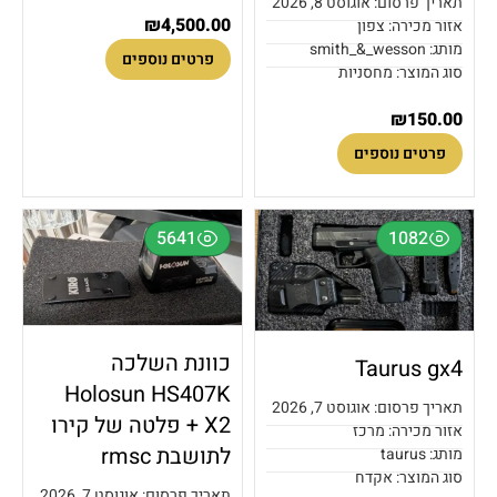
תאריך פרסום: אוגוסט 8, 2026
₪
4,500.00
אזור מכירה: צפון
מותג: smith_&_wesson
פרטים נוספים
סוג המוצר: מחסניות
₪
150.00
פרטים נוספים
5641
1082
כוונת השלכה
Taurus gx4
Holosun HS407K
תאריך פרסום: אוגוסט 7, 2026
X2 + פלטה של קירו
אזור מכירה: מרכז
לתושבת rmsc
מותג: taurus
סוג המוצר: אקדח
תאריך פרסום: אוגוסט 7, 2026