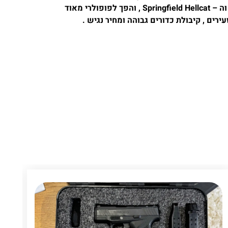
ישירות בדגמים מובילים כמו ה – Sig P365 וה – Springfield Hellcat , והפך לפופולרי מאוד
רים , קיבולת כדורים גבוהה ומחיר נגיש .