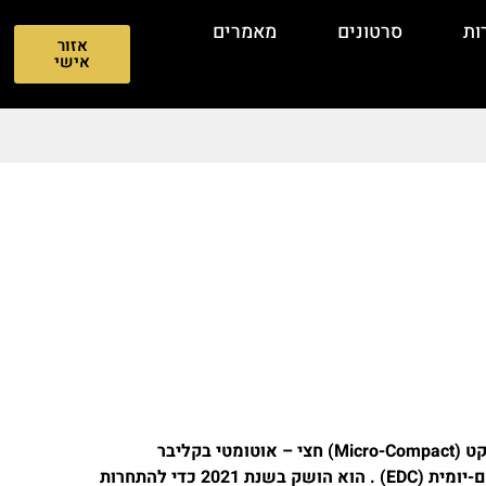
ות
סרטונים
מאמרים
אזור
אישי
ה – Taurus GX4 הוא אקדח מיקרו – קומפקט (Micro-Compact) חצי – אוטומטי בקליבר
9x19mm , המיועד בעיקר לנשיאה סמויה יום-יומית (EDC) . הוא הושק בשנת 2021 כדי להתחרות