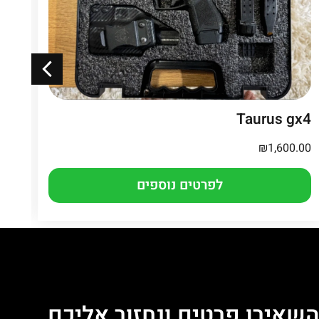
DE
Taurus gx4
/ ote
₪
1,600.00
.00
לפרטים נוספים
שאירו פרטים ונחזור אליכם