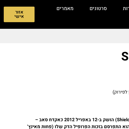
ות
סרטונים
מאמרים
אזור
אישי
S
S&W M&P Shield Gen 1 (הידוע גם כ-Shield 1.0) הושק ב-12 באפריל 2012 כאקדח סאב –
טי המיועד לנשיאה נסתרת (CCW) . הוא התפרסם בזכות הפרופיל הדק שלו (פחות מאינץ’