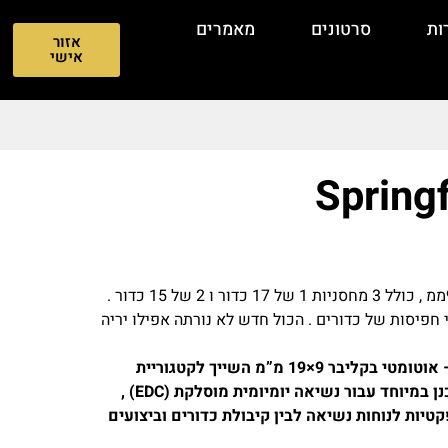
ות
סרטונים
מאמרים
אזור
אישי
Springf
אקדח חדש בקופסה ספרינגפילד אלקט פרו 9ממ , כולל 3 מחסניות 1 של 17 כדור ו 2 של 15 כדור .
ני חפיסות של כדורים . הכול חדש לא נורתה אפילו יריה
ה-Springfield Hellcat Pro הוא אקדח חצי – אוטומטי בקליבר 9×19 מ”מ השייך לקטגוריית
“קומפקט סלים” (Compact Slim) . הוא תוכנן במיוחד עבור נשיאה יומיומית מוסלקת (EDC) ,
טיות לנוחות נשיאה לבין קיבולת כדורים וביצועים