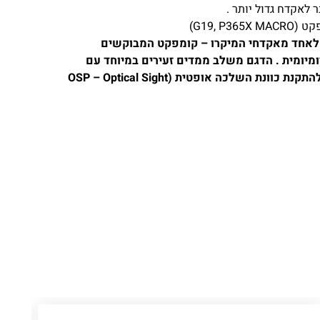
 לאקדח גדול יותר .
G19, )
Springfield Hellcat 3″ נחשב לאחד מאקדחי המיקרו – קומפקט המבוקשים
ומיומית . הדגם משלב ממדים זעירים במיוחד עם
קיבולת כדורים יוצאת דופן ומוכנות מובנית להתקנת כוונת השלכה אופטית (OSP – Optical Sight