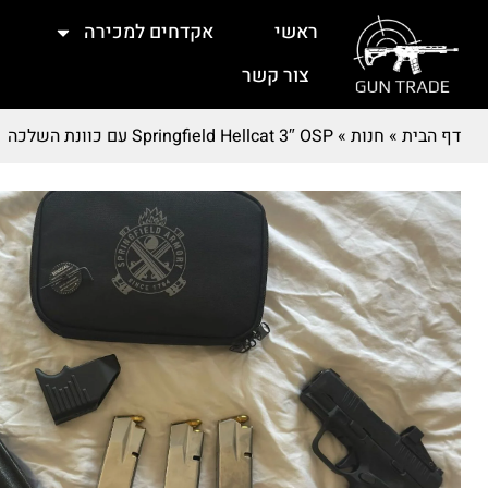
ראשי
אקדחים למכירה
צור קשר
דף הבית
»
חנות
»
Springfield Hellcat 3″ OSP עם כוונת השלכה