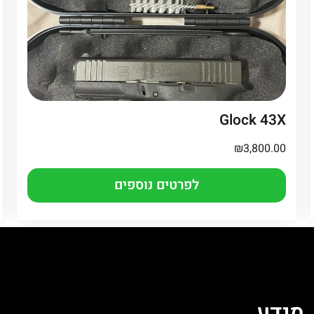
Glock 43X
₪
3,800.00
לפרטים נוספים
מֵידָע
ה