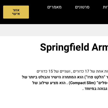
ות
סרטונים
מאמרים
אזור
אישי
Springfield Ar
Springfield Armo (או בקיצור “הלקט פרו”) הוא המתחרה הישיר והבולט ביותר של
ה-GLOCK 43X MOS בקטגוריית ה”קומפקט-סלים” (Compact Slim) . הוא מציע שילוב של
בוהה במיוחד .