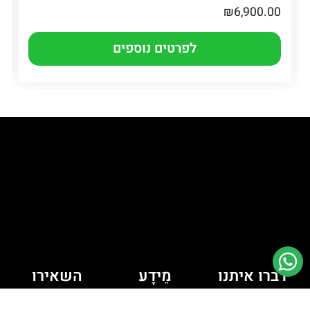
₪
6,900.00
לפרטים נוספים
דברו איתנו
מֵידָע
השאירו
יש לך כמה
פרטים ונחזור
מדיניות קובצי