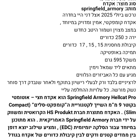
סוג מוצר: אקדח
מותג: springfield_armory
נרכש ביולי 2025 אצל דני היי בחדרה
אקדח קומפקטי, אמין ומדויק במיוחד ,
במצב מצוין ושמור היטב כחדש
ירה כ 250 כדורים
קיבולת מחסנית 15 , 15 , 17 כדורים
תמיכה באופטיקה
משקל 595 גרם
מתאים ליד שמאל וימין
מגיע עם כל האביזרים הנלווים
לרציניים בלבד ורק לבעלי רישיון בתוקף ולאחר שנבדק דרך סוחר
נשק מורשה. כל עלויות ההחלפה עליי
Springfield Armory Hellcat Pro הוא אקדח חצי – אוטומטי
בקוטר 9 מ”מ השייך לקטגוריית ה”קומפקט-סלים” (Compact
Slim) . האקדח מתוצרת חברת HS Produkt הקרואטית ומשווק
על ידי חברת Springfield Armory האמריקאית . הוא מתוכנן
במיוחד עבור הסלקה יומיומית (EDC) , ומציע שילוב יוצא דופן
בין ממדים קטנים ודקים לבין קיבולת כדורים של אקדח בגודל