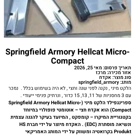
Springfield Armory Hellcat Micro-
Compact
תאריך פרסום: מאי 25, 2026
אזור מכירה: מרכז
סוג מוצר: אקדח
מותג: springfield_armory
הלקט מיני , נקנה לפני שנה וחצי , לא היה בשימוש בכלל . נמכר
עם 3 מחסניות של 11, 13, 15 כדור , ונרתיק פנימי ייעודי .
ספרינגפילד הלקט מיני (Springfield Armory Hellcat Micro-
Compact) הוא אקדח חצי – אוטומטי פופולרי במיוחד
בקטגוריית המיקרו – קומפקט , המיועד בעיקר להגנה עצמית
ונשיאה מוסתרת (EDC) . האקדח מיוצר על ידי חברת HS
Produkt בקרואטיה ומשווק על ידי המותג האמריקאי