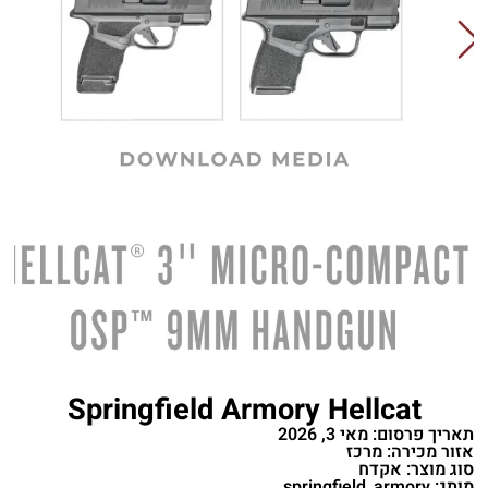
Springfield Armory Hellcat
תאריך פרסום: מאי 3, 2026
אזור מכירה: מרכז
סוג מוצר: אקדח
מותג: springfield_armory