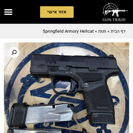
אזור אישי
דף הבית
»
חנות
»
Springfield Armory Hellcat