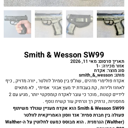
Smith & Wesson SW99
תאריך פרסום: מאי 11, 2026
אזור מכירה: -1
סוג מוצר: אקדח
מותג: smith_&_wesson
אקדח פולימרי מדהים , שת”פ בין סמית’ לוולטר , יורה מדויק , כיף
לאחוז ולירות , קת בעבודת יד מעץ אבוני אמיתי , לא מתאים
לידיים קטנות , מוכר כי עובר לאקדח קומפקטי יותר , מגיע עם 2
מחסניות , נרתיק רך ונרתיק עור קשיח נוסף .
Smith & Wesson SW99
הוא אקדח מעניין שנולד משיתוף
פעולה בין חברת סמית’ אנד ווסון האמריקאית לוולטר
(Walther) הגרמנית . הוא מבוסס כמעט לחלוטין על ה-Walther