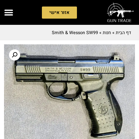
אזור אישי
דף הבית
»
חנות
»
Smith & Wesson SW99