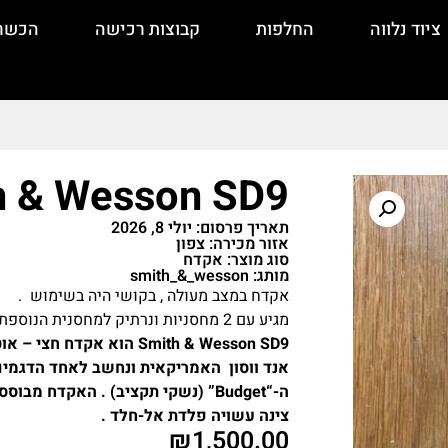
ציוד נלווה
החלפות
קבוצות רכישה
הכשר
h & Wesson SD9
תאריך פרסום: יולי 8, 2026
אזור מכירה: צפון
סוג מוצר: אקדח
מותג: smith_&_wesson
אקדח במצב מעולה , בקושי היה בשימוש .
מגיע עם 2 מחסניות ונרתיק למחסנית הנוספת .
אנד ווסון האמריקאית ונחשב לאחד הדגמים
צינה עשויה פלדת אל-חלד .
₪
1,500.00