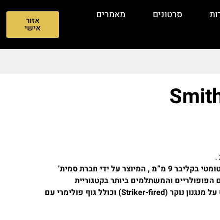
ות
סרטונים
מאמרים
אזור
אישי
Smit
Smith & Wesson SD9 הוא אקדח חצי – אוטומטי בקליבר 9 מ”מ , המיוצר על ידי חברת סמית’
 הפופולריים והמשתלמים ביותר בקטגוריית
ה-“Budget” (נשקי תקציב) . האקדח מבוסס על מנגנון נוקר (Striker-fired) וכולל גוף פולימרי עם