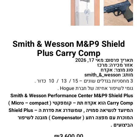
Smith & Wesson M&P9 Shield
Plus Carry Comp
תאריך פרסום: מאי 17, 2026
אזור מכירה: מרכז
סוג מוצר: אקדח
מותג: smith_&_wesson
3 מחסניות בגדלים שונים – 15 / 13 / 10 כדור .
גומי לשיפור אחיזה של חברת Hogue .
Smith & Wesson Performance Center M&P9 Shield Plus
Carry Comp הוא אקדח תת – קומפקטי ( Micro – compact )
המיועד לנשיאה סמויה , שמשדרג את סדרת ה – Shield Plus
המוכרת עם מפצה רתע ( Compensator ) מובנה לשיפור
הביצועים .
₪
3,600.00