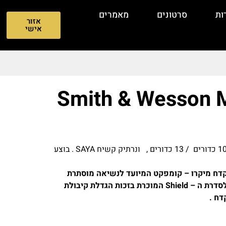
ות
סרטונים
מאמרים
אזור
אישי
Smith & Wesson M
אקדח חדש נרכש ב 11.2024 עם 2 מחסניות 10 כדורים / 13 כדורים , ונרתיק קשיח SAYA . בוצע
Smith & Wesson M&P S הוא אקדח מיקרו – קומפקט המיועד לנשיאה מוסתרת
יומיומית (EDC) , המהווה שדרוג משמעותי לסדרת ה – Shield המוכרת בזכות הגדלת קיבולת
דח .