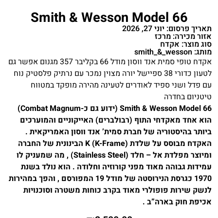
Smith & Wesson Model 66
תאריך פרסום: יוני 27, 2026
אזור מכירה: מרכז
סוג מוצר: אקדח
מותג: smith_&_wesson
אקדח טופי סמית אנד ווסון מודל 66 בקליבר 357 מגנום אפשר גם
לטעון כדורי 38 ספיישל יורה מצוין נמכר עם נרתיק פלסטיק נוח
עם פדל ושני ספיד לאודרים לטעינה מהירה מופקד במטווח
טיטניום בחדרה
Smith & Wesson Model 66 (ידוע גם כ-Combat Magnum)
הוא אחד מאקדחי התוף (רבולברים) האייקוניים והמוערכים
ביותר בהיסטוריה של חברת סמית’ אנד ווסון האמריקאית .
האקדח מבוסס על שלדת K (K-Frame) הבינונית של החברה
ומיוצר מפלדת אל – חלד (Stainless Steel) , מה שמעניק לו
עמידות גבוהה מאוד מפני קורוזיה וחלודה . הוא נולד בשנת
1970 כגרסת הנירוסטה של מודל 19 המפורסם , והפך במהירות
לנשק שירות פופולרי מאוד בקרב כוחות משטרה וסוכנויות
אכיפת חוק בארה”ב .