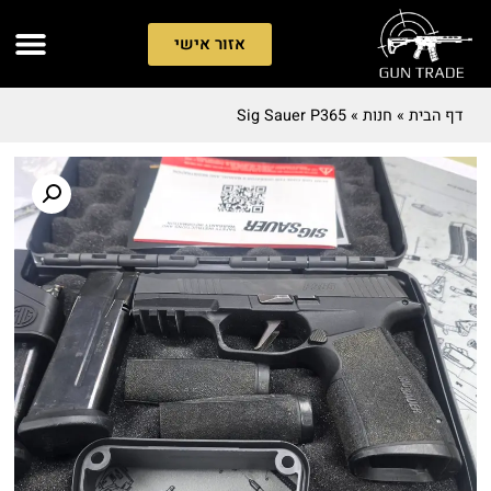
אזור אישי
דף הבית
»
חנות
»
Sig Sauer P365