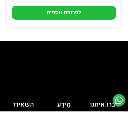
לפרטים נוספים
דברו איתנו
מֵידָע
השאירו
יש לך כמה
פרטים ונחזור
מדיניות קובצי
Cookie
שאלות? רוצה
אליכם
לדבר איתי?