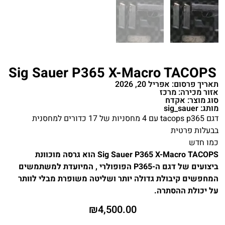
Sig Sauer P365 X-Macro TACOPS
תאריך פרסום: אפריל 20, 2026
אזור מכירה: מרכז
סוג מוצר: אקדח
מותג: sig_sauer
דגם tacops p365 עם 4 מחסניות של 17 כדורים למחסנית
בבעלות פרטית
כמו חדש
Sig Sauer P365 X-Macro TACOPS הוא גרסה מוכוונת
ביצועים של דגם ה-P365 הפופולרי , המיועדת למשתמשים
המחפשים קיבולת גדולה יותר ושליטה משופרת מבלי לוותר
על יכולת ההסתרה.
₪
4,500.00