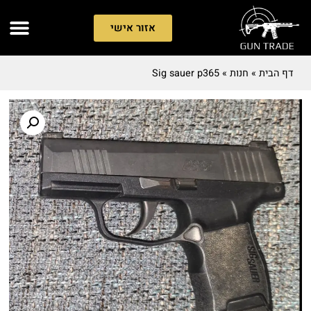
אזור אישי
דף הבית
»
חנות
»
Sig sauer p365