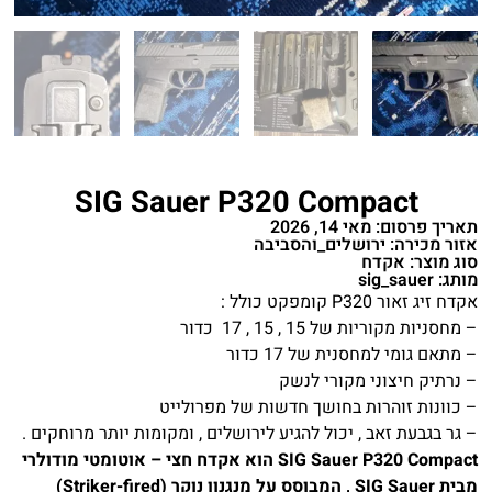
SIG Sauer P320 Compact
תאריך פרסום: מאי 14, 2026
אזור מכירה: ירושלים_והסביבה
סוג מוצר: אקדח
מותג: sig_sauer
אקדח זיג זאור P320 קומפקט כולל :
– מחסניות מקוריות של 15 , 15 , 17 כדור
– מתאם גומי למחסנית של 17 כדור
– נרתיק חיצוני מקורי לנשק
– כוונות זוהרות בחושך חדשות של מפרולייט
– גר בגבעת זאב , יכול להגיע לירושלים , ומקומות יותר מרוחקים .
SIG Sauer P320 Compact הוא אקדח חצי – אוטומטי מודולרי
מבית SIG Sauer , המבוסס על מנגנון נוקר (Striker-fired)