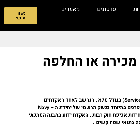
ות
סרטונים
מאמרים
אזור
אישי
Sig Sauer P226 הוא אקדח שירות (Service Pistol) בגודל מלא , הנחשב לאחד האקדחים
האמינים והמוערכים ביותר בעולם . הוא התפרסם במיוחד כנשק הרשמי של יחידת ה – Navy
יקאית (בדגם ה-MK25) ושל יחידות אכיפת חוק רבות . האקדח ידוע במבנה המתכתי
והה בתנאי שטח קשים .