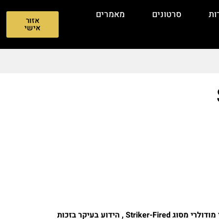
ות
סרטונים
מאמרים
אזור
אישי
SIG Sauer P320 הוא אקדח חצי – אוטומטי מודולרי מסוג Striker-Fired , הידוע בעיקר בזכות