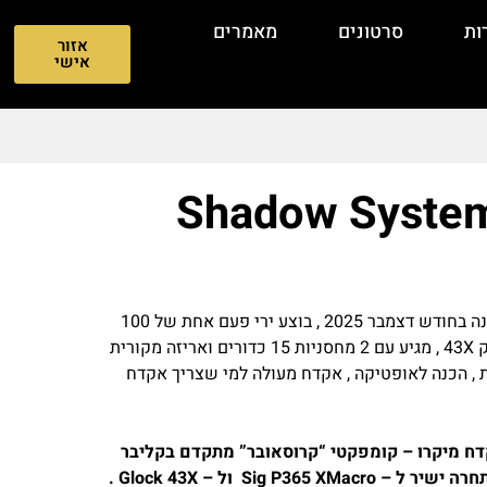
ות
סרטונים
מאמרים
אזור
אישי
Shadow System
אקדח Shadow Systems CR920X elite , נקנה בחודש דצמבר 2025 , בוצע ירי פעם אחת של 100
כדורים , אקדח מעולה להסלקה, בגודל של גלוק 43X , מגיע עם 2 מחסניות 15 כדורים ואריזה מקורית
הרת , הכנה לאופטיקה , אקדח מעולה למי שצריך אקדח
Shadow Systems CR9 הוא אקדח מיקרו – קומפקטי “קרוסאובר” מתקדם בקליבר
9×19 מ”מ , המיוצר בארה”ב . הוא מהווה מתחרה ישיר ל – Sig P365 XMacro ול – Glock 43X .