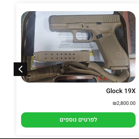
 4
Glock 19X
.00
₪
2,800.00
לפרטים נוספים