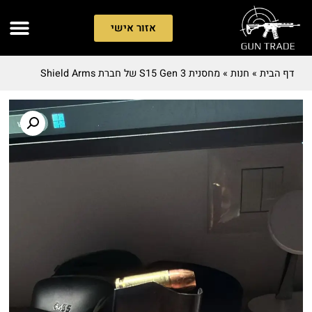
אזור אישי
דף הבית
»
חנות
»
מחסנית S15 Gen 3 של חברת Shield Arms