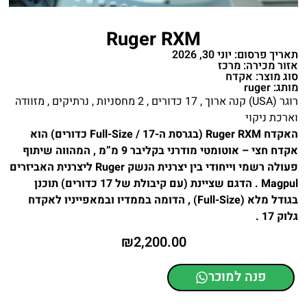
Ruger RXM
תאריך פרסום: יוני 30, 2026
אזור מכירה: מרכז
סוג מוצר: אקדח
מותג: ruger
רוגר (USA) קנה ארוך , 17 כדורים , 2 מחסניות , נרתיקים , מזוודה
וארכת ניקוי
האקדח Ruger RXM (בגרסת ה-Full-Size / 17 כדורים) הוא
אקדח חצי – אוטומטי מודרני בקליבר 9 מ”מ , המהווה שיתוף
פעולה רשמי וייחודי בין יצרנית הנשק Ruger ליצרנית האביזרים
Magpul . הדגם שציינת (עם קיבולת של 17 כדורים) תוכנן
בגודל מלא (Full-Size) , הדומה בממדיו ובמאפייניו לאקדח
גלוק 17 .
₪
2,200.00
פנה למוכר