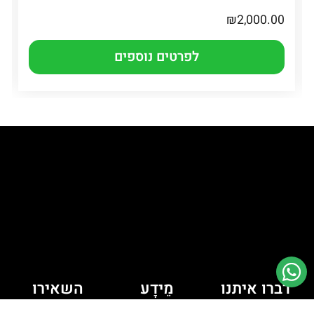
₪
2,000.00
לפרטים נוספים
דברו איתנו
מֵידָע
השאירו
יש לך כמה