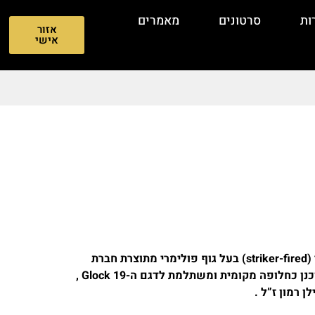
ות
סרטונים
מאמרים
אזור
אישי
אקדח ה-רמון (Ramon) הוא אקדח סטרייקר (striker-fired) בעל גוף פולימרי מתוצרת חברת
אמתן כרמיאל (Emtan) הישראלית . הוא תוכנן כחלופה מקומית ומשתלמת לדגם ה-Glock 19 ,
 רמון ז”ל .