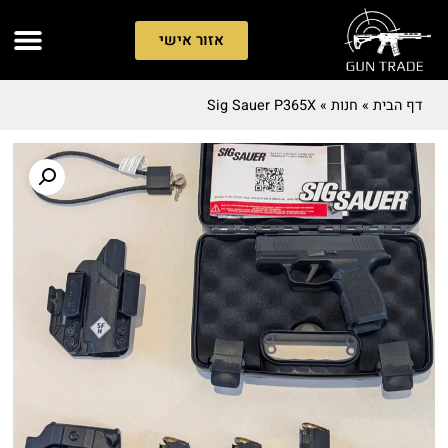
אזור אישי
דף הבית
»
חנות
»
Sig Sauer P365X