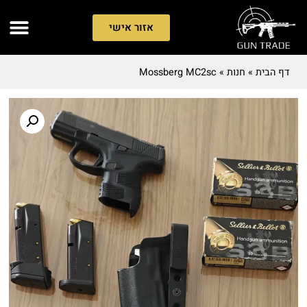
אזור אישי
דף הבית
»
חנות
»
Mossberg MC2sc