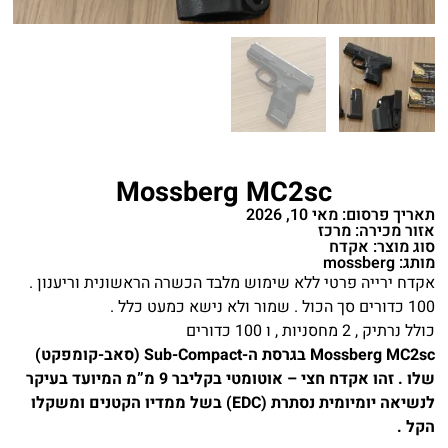
Mossberg MC2sc
תאריך פרסום: מאי 10, 2026
אזור מכירה: מרכז
סוג מוצר: אקדח
מותג: mossberg
אקדח ירייה פרטי ללא שימוש מלבד הכשרה הראשונית וריענון .
100 כדורים סך הכול . שמור ולא נישא כמעט כלל .
כולל נרתיק , 2 מחסניות , ו 100 כדורים
Mossberg MC2sc בגרסת ה-Sub-Compact (סאב-קומפקט)
שלו . זהו אקדח חצי – אוטומטי בקליבר 9 מ”מ המיועד בעיקר
לנשיאה יומיומית נסתרת (EDC) בשל ממדיו הקטנים ומשקלו
הקל .