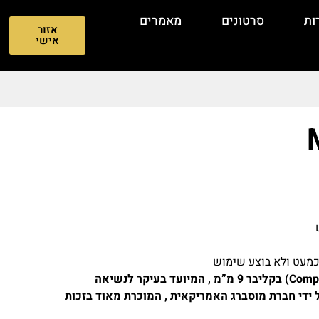
ות
סרטונים
מאמרים
אזור
אישי
 כמעט ולא בוצע שימוש
Mossberg MC2c הוא אקדח קומפקטי (Compact) בקליבר 9 מ”מ , המיועד בעיקר לנשיאה
מיוצר על ידי חברת מוסברג האמריקאית , המוכרת מאוד בזכות