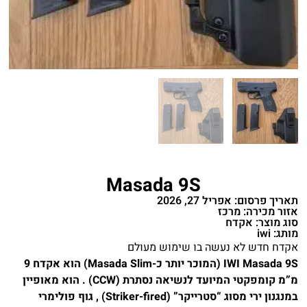
Masada 9S
תאריך פרסום: אפריל 27, 2026
אזור מכירה: מרכז
סוג מוצר: אקדח
מותג: iwi
אקדח חדש לא נעשה בו שימוש מעולם
IWI Masada 9S (המוכר יותר כ-Masada Slim) הוא אקדח 9
מ”מ קומפקטי המיועד לנשיאה נסתרת (CCW) . הוא מאופיין
במנגנון ירי מסוג “סטרייקר” (Striker-fired) , גוף פולימרי