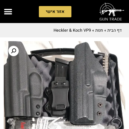
אזור אישי
דף הבית
»
חנות
»
Heckler & Koch VP9