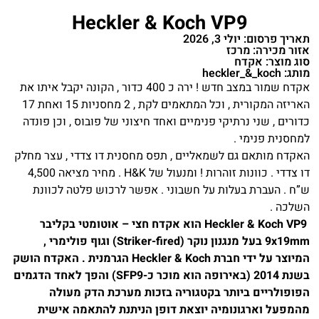
Heckler & Koch VP9
תאריך פרסום: יולי 3, 2026
אזור מכירה: מרכז
סוג מוצר: אקדח
מותג: heckler_&_koch
אקדח שמור במצב חדש ! ירה כ 400 כדור , הקונה יקבל איתו את
האריזה המקורית , וכל המתאמים לקת , 2 מחסניות 15 ואחת 17
כדורים , שני נרתיקי פנימיים ואחד חיצוני של פובוס , וכן פונדה
למחסנית פנימי .
האקדח מותאם גם לשמאליים , תפס מחסנית דו צדדי , עצר מחלק
דו צדדי . כוונות זוהרות ! ומנעול של H&K . מחיר מציאה 4,500
ש”ח . העברת בעלות על חשבוני . אפשר לרכוש פלטה לכוונת
השלכה .
Heckler & Koch VP9 הוא אקדח חצי – אוטומטי בקליבר
9x19mm בעל מנגנון נוקר (Striker-fired) וגוף פולימרי ,
המיוצר על ידי חברת Heckler & Koch הגרמנית . האקדח הושק
בשנת 2014 (באירופה הוא מוכר כ-SFP9) והפך לאחד הדגמים
הפופולריים ביותר בקטגוריה בזכות מערכת הדק מעולה
מהמפעל וארגונומיה יוצאת דופן הניתנת להתאמה אישית