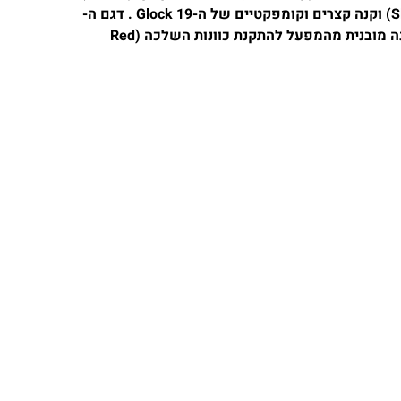
בגודל מלא של ה -Glock 17 לבין צינה (Slide) וקנה קצרים וקומפקטיים של ה-Glock 19 . דגם ה-
MOS (Modular Optic System) מצויד בהכנה מובנית מהמפעל להתקנת כוונות השלכה (Red