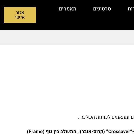
ות
סרטונים
מאמרים
אזור
אישי
ם ומתאמים לכוונות השלכה .
Glock 45 MOS הוא אקדח 9 מ”מ המוגדר כ-“Crossover” (קרוס-אובר) , המשלב בין גוף (Frame)