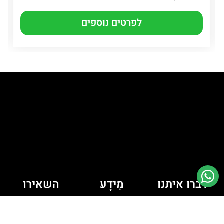
לפרטים נוספים
דברו איתנו
מֵידָע
השאירו
יש לך כמה
פרטים ונחזור
מדיניות קובצי
Cookie
שאלות? רוצה