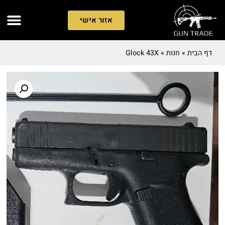
אזור אישי
דף הבית
»
חנות
»
Glock 43X