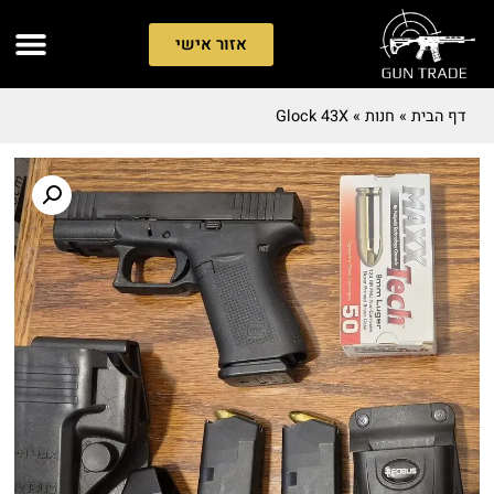
אזור אישי
דף הבית
»
חנות
»
Glock 43X