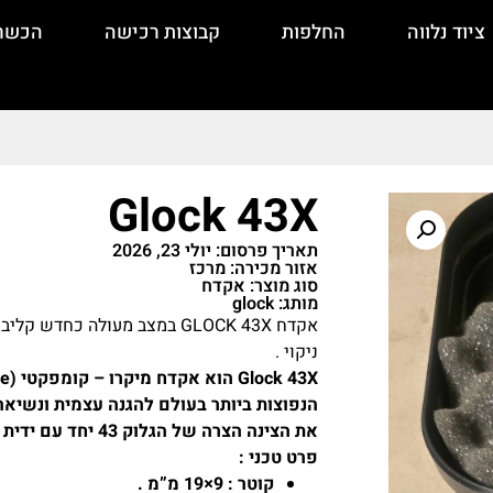
ציוד נלווה
החלפות
קבוצות רכישה
הכשר
Glock 43X
תאריך פרסום: יולי 23, 2026
אזור מכירה: מרכז
סוג מוצר: אקדח
מותג: glock
ניקוי .
את הצינה הצרה של הגלוק 43 יחד עם ידית אחיזה מוארכת המאפשרת אחיזת זרת מלאה ונוחה .
פרט טכני :
קוטר :
9×19 מ”מ .