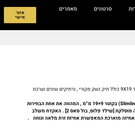
ות
סרטונים
מאמרים
אזור
אישי
אקדח GLOCK 43X במצב מעולה כחדש קליבר 9X19 כולל תיק נשק מקורי , נרתיקים שונים וערכת
Glock 43X הוא אקדח מיקרו – קומפקטי (Slimline) בקוטר 9×19 מ”מ , המהווה את אחת הבחירות
הנפוצות ביותר בעולם להגנה עצמית ונשיאה מוסלקת [שילד פלוס, בול סאס 2] . האקדח משלב