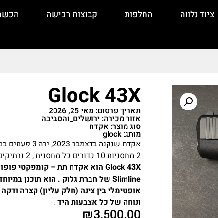
ציוד נלווה
החלפות
קבוצות רכישה
הכשר
Glock 43X
תאריך פרסום: מאי 25, 2026
אזור מכירה: ירושלים_והסביבה
סוג מוצר: אקדח
מותג: glock
2 מחסניות 10 כדורים כל מחסנית , 2 נרתיקים , חגורת בטן , ציון מלא לנקיון כולל גליל פלנלית .
Slimline של חברת גלוק . הוא תוכנן במ
אופטימלי בין צינה (חלק עליון) קצרה ודק
ונוחה של כל אצבעות היד .
₪
3,500.00