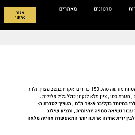
ות
סרטונים
מאמרים
אזור
אישי
אקדח שנקנה בדצמבר 2023, ירה 3 פעמים במטווח מורשה סהכ 150 כדורים, אקדח במצב מצוין, נלווה
Glock 43X הוא אקדח תת – קומפקטי פופולרי במיוחד בקליבר 9×19 מ”מ , השייך לסדרת ה-
יוחד עבור נשיאה סמויה יומיומית , ומציע שילוב
ה לבין ידית אחיזה ארוכה יותר המאפשרת אחיזה מלאה