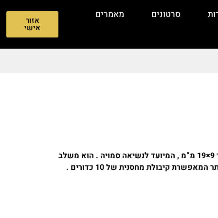
ות
סרטונים
מאמרים
אזור
אישי
Glock 43X הוא אקדח חצי-אוטומטי בקליבר 9×19 מ”מ , המיועד לנשיאה סמויה . הוא משלב