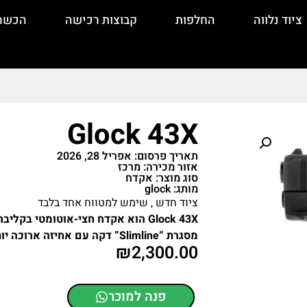
ציוד נלווה
החלפות
קבוצות רכישה
הכשר
Glock 43X
תאריך פרסום: אפריל 28, 2026
אזור מכירה: מרכז
סוג מוצר: אקדח
מותג: glock
ציוד חדש , שימש למטווח אחד בלבד
מסגרת “Slimline” דקה עם אחיזה ארוכה יותר המאפשרת קיבולת מחסנית של 10 כדורים .
₪
2,300.00
פנה למוכר