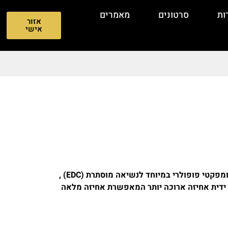
ות
סרטונים
מאמרים
אזור
אישי
גלוק 43X (Glock 43X) הוא אקדח סאב – קומפקטי פופולרי במיוחד לנשיאה מוסתרת (EDC) ,
ין הצינה הדקה של הגלוק 43 לבין ידית אחיזה ארוכה יותר המאפשרת אחיזה מלאה