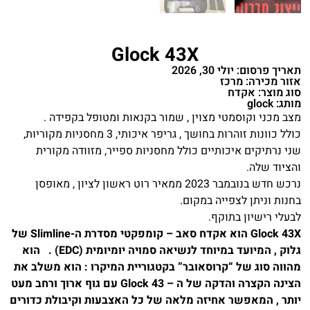
Glock 43X
תאריך פרסום: יולי 30, 2026
אזור מכירה: מרכז
סוג מוצר: אקדח
מותג: glock
מצב מכני וקוסמטי מצוין , שמור בקנאות ומטופל בקפידה .
כולל כוונות זוהרות בחושך , גריפר איכותי, 3 מחסניות מקוריות,
שני נרתיקים איכותיים כולל מחסניות ספייר, מזוודה מקורית
והציוד שלה.
נרכש חדש בנובמבר 2023 ממאיר רוט ראשון לציון , מאופסן
בחנות וניתן לצפייה במקום.
לבעלי רישיון בתוקף.
Glock 43X הוא אקדח סאב – קומפקטי מסדרת ה-Slimline של
גלוק , המיועד במיוחד לנשיאה סמויה יומיומית (EDC) . הוא
מהווה סוג של “קרוסאובר” בקטגוריית המיקרו : הוא משלב את
הצינה הקצרה והדקה של ה – Glock 43 עם גוף ארוך ורחב מעט
יותר , המאפשר אחיזה מלאה של כל האצבעות וקיבולת כדורים